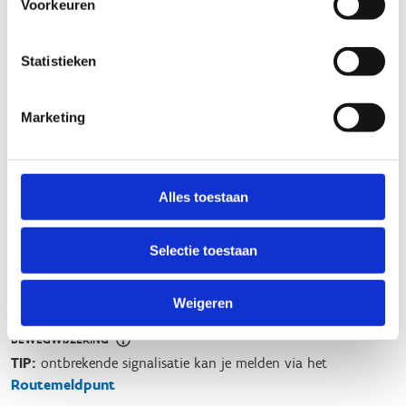
Voorkeuren
ALGEMENE BEOORDELING *
Statistieken
slecht
goed
Marketing
FYSIEKE INSPANNING
licht
zwaar
Alles toestaan
TECHNISCHE MOEILIJKHEIDSGRAAD
Selectie toestaan
makkelijk
moeilijk
Weigeren
BEWEGWIJZERING
TIP:
ontbrekende signalisatie kan je melden via het
Routemeldpunt