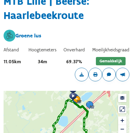
MTB Lille | Beerse:
Haarlebeekroute
Groene lus
Afstand
Hoogtemeters
Onverhard
Moeilijkheidsgraad
Gemakkelijk
11.05km
34m
69.37%