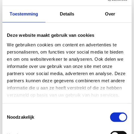
In onze
beoordelingsrichtlijnen
vind je tips om een
Toestemming
Details
Over
oprecht nuttige beoordeling te schrijven. Respecteer je
onze richtlijnen niet, dan kunnen wij beslissen jouw
beoordelingen te verwijderen. Wij behouden ons het recht
Deze website maakt gebruik van cookies
om kleine aanpassingen aan te brengen in het
tekstgedeelte van jouw evaluatie zonder de feitelijke
We gebruiken cookies om content en advertenties te
inhoud ervan te veranderen, bijvoorbeeld om taalfouten
personaliseren, om functies voor social media te bieden
en leesbaarheid te verbeteren.​
en om ons websiteverkeer te analyseren. Ook delen we
informatie over uw gebruik van onze site met onze
Voor meer informatie over onze routestructuren, neem een
partners voor social media, adverteren en analyse. Deze
kijkje bij de
FAQ
.
partners kunnen deze gegevens combineren met andere
informatie die u aan ze heeft verstrekt of die ze hebben
Wil je een probleem melden op een route? Ga dan naar
verzameld op basis van uw gebruik van hun services.
het
Routemeldpunt
.
Heb je een vraag, contacteer ons via
Toestemmingsselectie
sportievevrijetijd@sport.vlaanderen
.​
Noodzakelijk