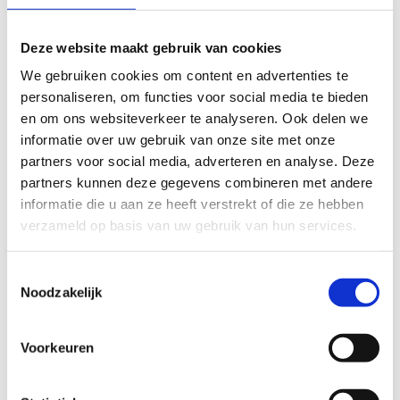
tekstgedeelte van jouw evaluatie zonder de feitelijke
inhoud ervan te veranderen, bijvoorbeeld om taalfouten
Deze website maakt gebruik van cookies
en leesbaarheid te verbeteren.​
We gebruiken cookies om content en advertenties te
Voor meer informatie over onze routestructuren, neem een
personaliseren, om functies voor social media te bieden
kijkje bij de
FAQ
.
en om ons websiteverkeer te analyseren. Ook delen we
informatie over uw gebruik van onze site met onze
Wil je een probleem melden op een route? Ga dan naar
partners voor social media, adverteren en analyse. Deze
het
Routemeldpunt
.
partners kunnen deze gegevens combineren met andere
informatie die u aan ze heeft verstrekt of die ze hebben
Heb je een vraag, contacteer ons via
verzameld op basis van uw gebruik van hun services.
sportievevrijetijd@sport.vlaanderen
.​
Toestemmingsselectie
Noodzakelijk
ALGEMENE BEOORDELING *
Voorkeuren
slecht
goed