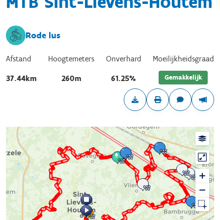
MTB Sint-Lievens-Houtem
Rode lus
Afstand
Hoogtemeters
Onverhard
Moeilijkheidsgraad
Gemakkelijk
37.44km
260m
61.25%