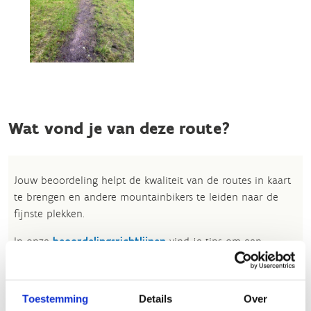
Wat vond je van deze route?
Jouw beoordeling helpt de kwaliteit van de routes in kaart
te brengen en andere mountainbikers te leiden naar de
fijnste plekken.
In onze
beoordelingsrichtlijnen
vind je tips om een
oprecht nuttige beoordeling te schrijven. Respecteer je
onze richtlijnen niet, dan kunnen wij beslissen jouw
beoordelingen te verwijderen. Wij behouden ons het recht
Toestemming
Details
Over
om kleine aanpassingen aan te brengen in het