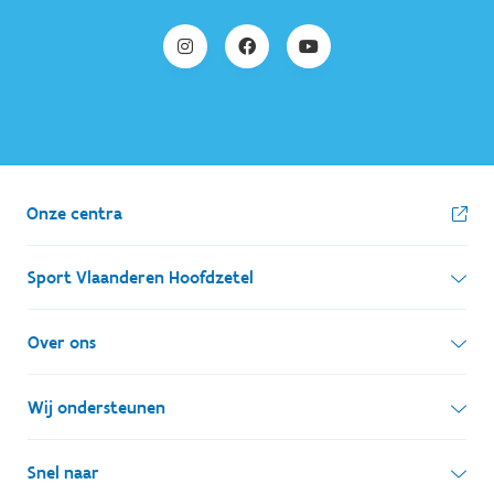
Onze centra
Sport Vlaanderen Hoofdzetel
Simon Bolivarlaan 17
Over ons
1000 Brussel
Wie zijn we, wat doen we
Wij ondersteunen
Ondernemingsnummer: BE 0248.142.826
Onze centra
Postadres
Lokale besturen
Snel naar
Onze sportkampen