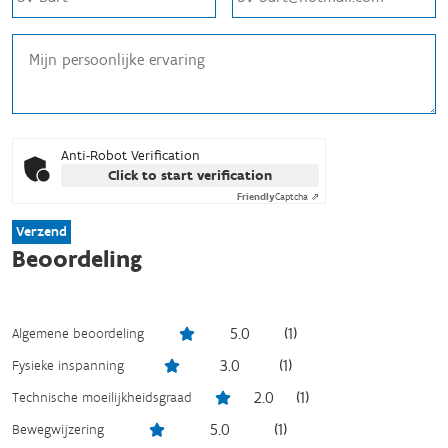
Anti-Robot Verification
Click to start verification
Friendly
Captcha ⇗
Verzend
Beoordeling
5.0
(
1
)
Algemene beoordeling
3.0
(
1
)
Fysieke inspanning
2.0
(
1
)
Technische moeilijkheidsgraad
5.0
(
1
)
Bewegwijzering