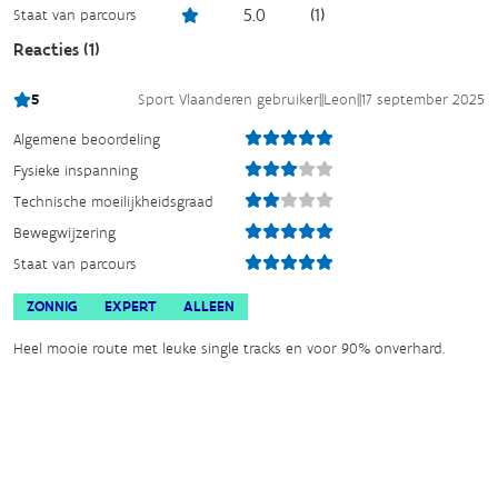
5.0
(
1
)
Staat van parcours
Reacties (
1
)
5
Sport Vlaanderen gebruiker
||
Leon
||
17 september 2025
Algemene beoordeling
Fysieke inspanning
Technische moeilijkheidsgraad
Bewegwijzering
Staat van parcours
ZONNIG
EXPERT
ALLEEN
Heel mooie route met leuke single tracks en voor 90% onverhard.