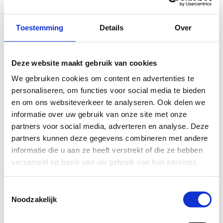
kijkje bij de
FAQ
.
Wil je een probleem melden op een route? Ga dan naar
Toestemming
Details
Over
het
Routemeldpunt
.
Heb je een vraag, contacteer ons via
Deze website maakt gebruik van cookies
sportievevrijetijd@sport.vlaanderen
.​
We gebruiken cookies om content en advertenties te
personaliseren, om functies voor social media te bieden
en om ons websiteverkeer te analyseren. Ook delen we
ALGEMENE BEOORDELING *
informatie over uw gebruik van onze site met onze
partners voor social media, adverteren en analyse. Deze
partners kunnen deze gegevens combineren met andere
slecht
goed
informatie die u aan ze heeft verstrekt of die ze hebben
verzameld op basis van uw gebruik van hun services.
FYSIEKE INSPANNING
Toestemmingsselectie
Noodzakelijk
licht
zwaar