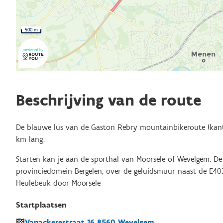
500 m
Beschrijving van de route
De blauwe lus van de Gaston Rebry mountainbikeroute (kant
km lang.
Starten kan je aan de sporthal van Moorsele of Wevelgem. De l
provinciedomein Bergelen, over de geluidsmuur naast de E403
Heulebeuk door Moorsele
Startplaatsen
Vanackerestraat
16
8560
Wevelgem