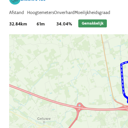
Afstand
Hoogtemeters
Onverhard
Moeilijkheidsgraad
Gemakkelijk
32.84km
61m
34.04%