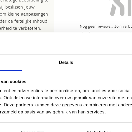
wij beslissen jouw
 om kleine aanpassingen
der de feitelijke inhoud
Nog geen reviews... Zo’n verbo
rheid te verbeteren.​
heeft gewoon nog niemand 
kijkje bij de
FAQ
.
et
Routemeldpunt
.
Details
ort.vlaanderen
.​
 van cookies
ent en advertenties te personaliseren, om functies voor social
. Ook delen we informatie over uw gebruik van onze site met on
e. Deze partners kunnen deze gegevens combineren met andere i
erzameld op basis van uw gebruik van hun services.