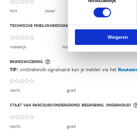
Noodzakelijk
licht
zwaar
TECHNISCHE MOEILIJKHEIDSGRAAD
Weigeren
makkelijk
moeilijk
BEWEGWIJZERING
TIP:
ontbrekende signalisatie kan je melden via het
Routeme
slecht
goed
STAAT VAN PARCOURS(ONDERGROND, BEGROEIING, ONDERHOUD)
slecht
goed