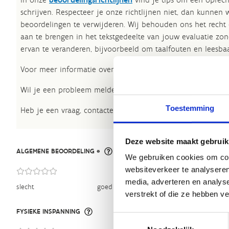
schrijven. Respecteer je onze richtlijnen niet, dan kunnen 
beoordelingen te verwijderen. Wij behouden ons het recht
aan te brengen in het tekstgedeelte van jouw evaluatie zon
ervan te veranderen, bijvoorbeeld om taalfouten en leesbaa
Voor meer informatie over onze routestructuren, neem een 
Wil je een probleem melden op een route? Ga dan naar h
Toestemming
Heb je een vraag, contacteer ons via
sportievevrijetijd@sp
Deze website maakt gebruik
ALGEMENE BEOORDELING *
We gebruiken cookies om cont
websiteverkeer te analyseren
media, adverteren en analys
slecht
goed
verstrekt of die ze hebben v
FYSIEKE INSPANNING
Toestemmingsselectie