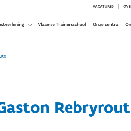
VACATURES
OVE
nstverlening
Vlaamse Trainersschool
Onze centra
On
ute
Gaston Rebryrout