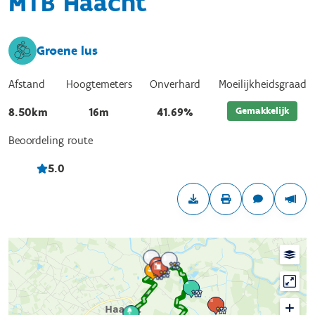
MTB Haacht
Groene lus
Afstand
Hoogtemeters
Onverhard
Moeilijkheidsgraad
Gemakkelijk
8.50km
16m
41.69%
Beoordeling route
5.0