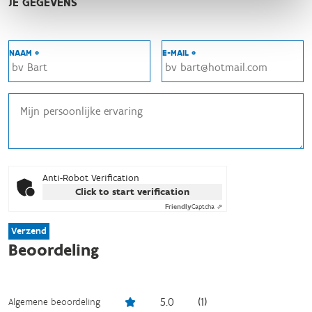
JE GEGEVENS
NAAM *
E-MAIL *
Anti-Robot Verification
Click to start verification
Friendly
Captcha ⇗
Verzend
Beoordeling
5.0
(
1
)
Algemene beoordeling