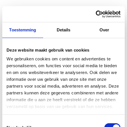
licht
zwaar
Toestemming
Details
Over
TECHNISCHE MOEILIJKHEIDSGRAAD
Deze website maakt gebruik van cookies
makkelijk
moeilijk
We gebruiken cookies om content en advertenties te
BEWEGWIJZERING
personaliseren, om functies voor social media te bieden
TIP:
ontbrekende signalisatie kan je melden via het
en om ons websiteverkeer te analyseren. Ook delen we
Routemeldpunt
informatie over uw gebruik van onze site met onze
partners voor social media, adverteren en analyse. Deze
partners kunnen deze gegevens combineren met andere
slecht
goed
informatie die u aan ze heeft verstrekt of die ze hebben
verzameld op basis van uw gebruik van hun services.
STAAT VAN PARCOURS(ONDERGROND, BEGROEIING, ONDERHOUD)
Toestemmingsselectie