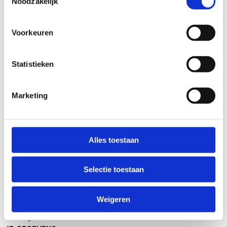
Noodzakelijk
slecht
goed
Voorkeuren
WEER
Droog
Statistieken
Zonnig
Bewolkt
Regen
Marketing
Winters
NIVEAU
Beginner
Alles toestaan
Gemiddeld
Expert
Selectie toestaan
MET WIE HEB JE GEREDEN?
Alleen
Weigeren
Met twee
In groep