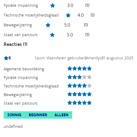
3.0
(
1
)
Fysieke inspanning
4.0
(
1
)
Technische moeilijkheidsgraad
5.0
(
1
)
Bewegwijzering
5.0
(
1
)
Staat van parcours
Reacties (
1
)
5
Sport Vlaanderen gebruiker
||
Amarillys
||
11 augustus 2025
Algemene beoordeling
Fysieke inspanning
Technische moeilijkheidsgraad
Bewegwijzering
Staat van parcours
ZONNIG
BEGINNER
ALLEEN
undefined