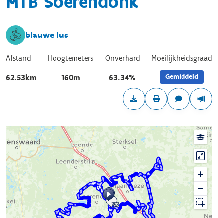
MTB Soerendonk
blauwe lus
Afstand
Hoogtemeters
Onverhard
Moeilijkheidsgraad
Gemiddeld
62.53km
160m
63.34%