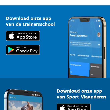
G-sport
Vlaamse Trainersschool
Sportclubs
Kennisplatform
Download onze app
Bedrijven
van de trainersschool
Downloads
Trainers en begeleiders
Voor de pers
Scholen
Topsporters
Organisatoren van sportevenementen
Download onze app
van Sport Vlaanderen