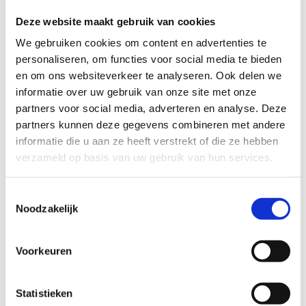
Deze website maakt gebruik van cookies
licht
zwaar
We gebruiken cookies om content en advertenties te
TECHNISCHE MOEILIJKHEIDSGRAAD
personaliseren, om functies voor social media te bieden
en om ons websiteverkeer te analyseren. Ook delen we
informatie over uw gebruik van onze site met onze
makkelijk
moeilijk
partners voor social media, adverteren en analyse. Deze
partners kunnen deze gegevens combineren met andere
BEWEGWIJZERING
informatie die u aan ze heeft verstrekt of die ze hebben
TIP:
ontbrekende signalisatie kan je melden via het
verzameld op basis van uw gebruik van hun services.
Routemeldpunt
Toestemmingsselectie
Noodzakelijk
slecht
goed
Voorkeuren
STAAT VAN PARCOURS(ONDERGROND, BEGROEIING, ONDERHOUD)
Statistieken
slecht
goed