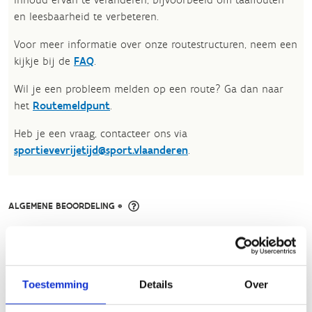
en leesbaarheid te verbeteren.​
Voor meer informatie over onze routestructuren, neem een
kijkje bij de
FAQ
.
Wil je een probleem melden op een route? Ga dan naar
het
Routemeldpunt
.
Heb je een vraag, contacteer ons via
sportievevrijetijd@sport.vlaanderen
.​
ALGEMENE BEOORDELING *
slecht
goed
Toestemming
Details
Over
FYSIEKE INSPANNING