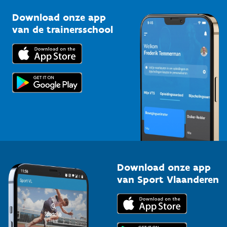
Sportclubs
Kennisplatform
Download onze app
Bedrijven
van de trainersschool
Downloads
Trainers en begeleiders
Voor de pers
Scholen
Topsporters
Organisatoren van sportevenementen
Download onze app
van Sport Vlaanderen