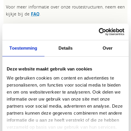
Voor meer informatie over onze routestructuren, neem een
kijkje bij de
FAQ
.
Wil je een probleem melden op een route? Ga dan naar
het
Routemeldpunt
.
Heb je een vraag, contacteer ons via
Toestemming
Details
Over
sportievevrijetijd@sport.vlaanderen
.​
Deze website maakt gebruik van cookies
ALGEMENE BEOORDELING *
We gebruiken cookies om content en advertenties te
personaliseren, om functies voor social media te bieden
en om ons websiteverkeer te analyseren. Ook delen we
slecht
goed
informatie over uw gebruik van onze site met onze
partners voor social media, adverteren en analyse. Deze
FYSIEKE INSPANNING
partners kunnen deze gegevens combineren met andere
informatie die u aan ze heeft verstrekt of die ze hebben
verzameld op basis van uw gebruik van hun services.
licht
zwaar