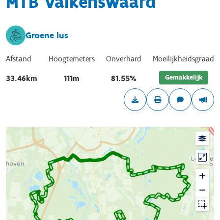
MTB Valkenswaard
Groene lus
Afstand
Hoogtemeters
Onverhard
Moeilijkheidsgraad
Gemakkelijk
33.46km
111m
81.55%