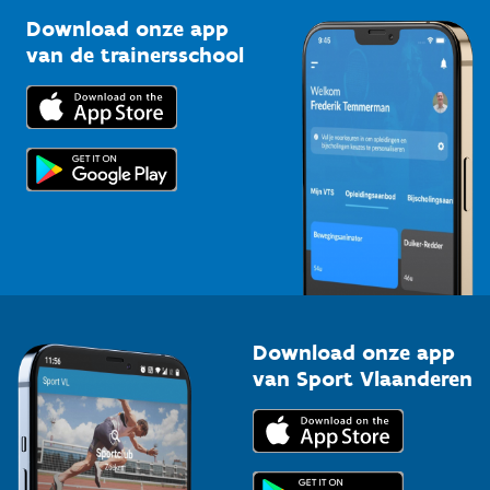
Sportclubs
Kennisplatform
Download onze app
Bedrijven
van de trainersschool
Downloads
Trainers en begeleiders
Voor de pers
Scholen
Topsporters
Organisatoren van sportevenementen
Download onze app
van Sport Vlaanderen