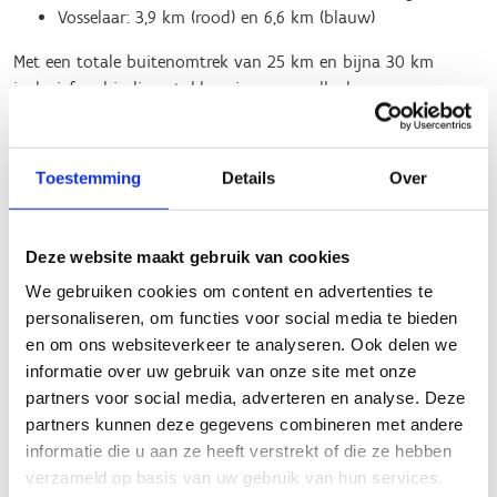
Vosselaar: 3,9 km (rood) en 6,6 km (blauw)
Met een totale buitenomtrek van 25 km en bijna 30 km
inclusief verbindingsstukken, is er voor elke loper een
geschikte afstand. Het parcours is duidelijk bewegwijzerd met
gekleurde driehoeken met benen onder, zodat je altijd de weg
weet.
Toestemming
Details
Over
Waarom kiezen voor deze looproute?
90% onverhard: Geniet van de natuurlijke paden en
Deze website maakt gebruik van cookies
vermijd het asfalt.
We gebruiken cookies om content en advertenties te
Flexibele startplaatsen: alle startplaatsen zijn voorzien
personaliseren, om functies voor social media te bieden
van overzichtsborden.
en om ons websiteverkeer te analyseren. Ook delen we
informatie over uw gebruik van onze site met onze
Startplaatsen:
partners voor social media, adverteren en analyse. Deze
partners kunnen deze gegevens combineren met andere
Janssen Pharmaceutica
informatie die u aan ze heeft verstrekt of die ze hebben
Epelaar
verzameld op basis van uw gebruik van hun services.
Lille, Houtzijde 103