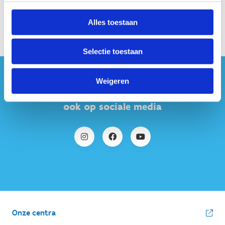
Alles toestaan
Selectie toestaan
Weigeren
#sportersbelevenmeer
ook op sociale media
Onze centra