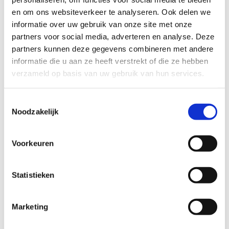
drie lussen:
en om ons websiteverkeer te analyseren. Ook delen we
informatie over uw gebruik van onze site met onze
Groene lus: 3,6 km
partners voor social media, adverteren en analyse. Deze
Rode lus: 3,6 km
partners kunnen deze gegevens combineren met andere
Blauwe lus: 4,3 km
informatie die u aan ze heeft verstrekt of die ze hebben
verzameld op basis van uw gebruik van hun services.
Startplaatsen
Berentrodedreef
75
2820
Bonheiden
Toestemmingsselectie
Noodzakelijk
Voorkeuren
Statistieken
Marketing