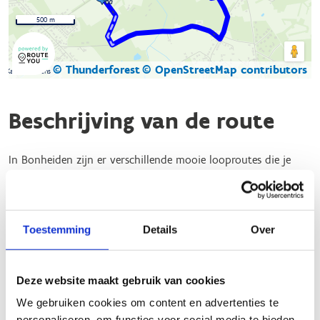
500 m
© Thunderforest
© OpenStreetMap contributors
Kaartgegevens
Beschrijving van de route
In Bonheiden zijn er verschillende mooie looproutes die je
kunt verkennen. Deze routes zijn ideaal voor zowel beginners
als gevorderde lopers en beloopbaar in winter en zomer.
Hier zijn een paar opties:
Toestemming
Details
Over
Looproute Bonheiden - blauw
: Deze route is 4,4 km
lang en biedt een gemakkelijke loopervaring door de
Deze website maakt gebruik van cookies
prachtige natuur van Bonheiden.
We gebruiken cookies om content en advertenties te
Looproute Bonheiden - Peulis
: Deze omloop heeft
personaliseren, om functies voor social media te bieden