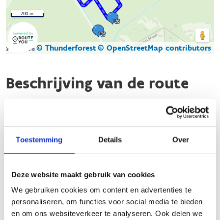
200 m
© Thunderforest
© OpenStreetMap contributors
Kaartgegevens
Beschrijving van de route
De blauwe lus van de looproute in Brasschaat is een
populaire route voor hardlopers.
Deze lus is ongeveer
2,1
km lang
en biedt een mix van verharde en onverharde
Toestemming
Details
Over
paden
. De route is goed bewegwijzerd en start in het Park
van Brasschaat.
Deze website maakt gebruik van cookies
Startplaatsen
We gebruiken cookies om content en advertenties te
Gemeentepark
2930
Brasschaat
personaliseren, om functies voor social media te bieden
en om ons websiteverkeer te analyseren. Ook delen we