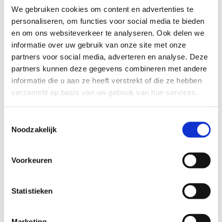
de diversiteit van deze routes die starten in het centrum van
We gebruiken cookies om content en advertenties te
Duffel!
personaliseren, om functies voor social media te bieden
en om ons websiteverkeer te analyseren. Ook delen we
Startplaatsen
informatie over uw gebruik van onze site met onze
Hondiuslaan
2570
Duffel
partners voor social media, adverteren en analyse. Deze
partners kunnen deze gegevens combineren met andere
informatie die u aan ze heeft verstrekt of die ze hebben
verzameld op basis van uw gebruik van hun services.
Toestemmingsselectie
Noodzakelijk
Voorkeuren
Statistieken
Marketing