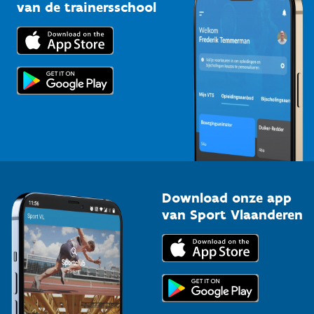
Bedrijven
van de trainersschool
Downloads
Trainers en begeleiders
Voor de pers
Scholen
Topsporters
Organisatoren van sportevenementen
Download onze app
van Sport Vlaanderen