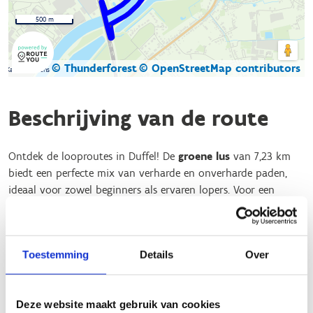
500 m
© Thunderforest
© OpenStreetMap contributors
Kaartgegevens
Beschrijving van de route
Ontdek de looproutes in Duffel! De
groene lus
van 7,23 km
biedt een perfecte mix van verharde en onverharde paden,
ideaal voor zowel beginners als ervaren lopers. Voor een
kortere, snelle loop is de
blauwe lus
van 5 km perfect. Zoek je
een uitdaging? Probeer dan de
rode lus
van 10 km.
Of je nu een ontspannen jog wilt doen of je grenzen wilt
Toestemming
Details
Over
verleggen, er is een route voor iedereen. De goed onderhouden
en bewegwijzerde paden zorgen voor een veilige en
aangename loopervaring. Trek je loopschoenen aan en ervaar
Deze website maakt gebruik van cookies