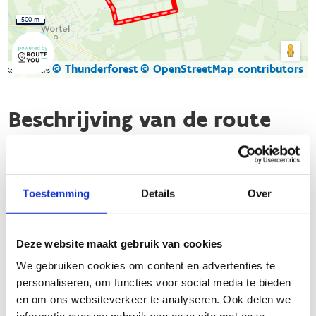
500 m
© Thunderforest
© OpenStreetMap contributors
Kaartgegevens
Beschrijving van de route
De looproute in Hoogstraten, specifiek in het prachtige
domein Wortel-Kolonie, biedt een geweldige ervaring voor
zowel beginnende als ervaren lopers. Dit gebied, dat in 2021
Toestemming
Details
Over
werd toegevoegd aan de UNESCO-lijst van werelderfgoed,
heeft drie verschillende lussen:
Deze website maakt gebruik van cookies
Groene lus
: 4,6 km, 95% onverhard, loopt langs
We gebruiken cookies om content en advertenties te
Bootjesven
.
personaliseren, om functies voor social media te bieden
Blauwe lus
: 6,1 km, 95% onverhard, loopt door
en om ons websiteverkeer te analyseren. Ook delen we
grote dreven en single track paden
.