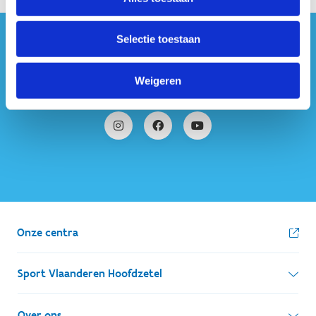
Selectie toestaan
#sportersbelevenmeer
Weigeren
ook op sociale media
Onze centra
Sport Vlaanderen Hoofdzetel
Simon Bolivarlaan 17
Over ons