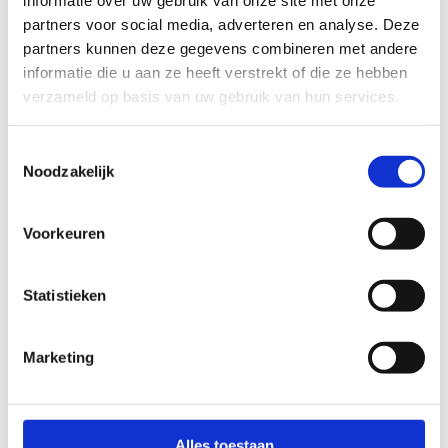
informatie over uw gebruik van onze site met onze
Rode lus
: 9,53 km, 94% onverhard, combineert de
partners voor social media, adverteren en analyse. Deze
groene en blauwe lus en bevat alle
partners kunnen deze gegevens combineren met andere
bezienswaardigheden
.
informatie die u aan ze heeft verstrekt of die ze hebben
Het startpunt is bij bezoekerscentrum De Klapekster.
De
verzameld op basis van uw gebruik van hun services.
routes zijn goed bewegwijzerd en bieden een rustige en
natuurlijke omgeving, perfect om je hartslag omhoog te
Toestemmingsselectie
jagen en te genieten van de natuur
.
Noodzakelijk
Startplaatsen
Voorkeuren
Kolonie
41
2323
Hoogstraten
Statistieken
Marketing
Alles toestaan