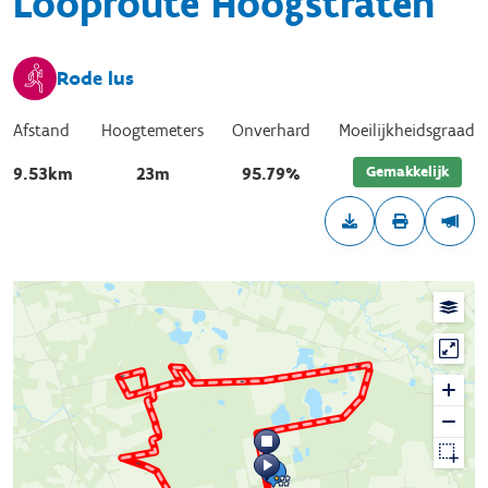
Looproute Hoogstraten
Rode lus
Afstand
Hoogtemeters
Onverhard
Moeilijkheidsgraad
Gemakkelijk
9.53km
23m
95.79%