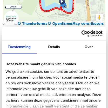
200 m
© Thunderforest
© OpenStreetMap contributors
Kaartgegevens
Beschrijving van de route
Toestemming
Details
Over
De rode lus van de looproute in Merksem is een populaire
route voor lopers. Deze lus is ongeveer 2,16 km lang en biedt
Deze website maakt gebruik van cookies
een mix van bosgrond en verharde paden. De route is goed
bewegwijzerd en ideaal voor zowel beginners als gevorderde
We gebruiken cookies om content en advertenties te
lopers.
personaliseren, om functies voor social media te bieden
en om ons websiteverkeer te analyseren. Ook delen we
De rode lus maakt deel uit van het Fort van Merksem, een
informatie over uw gebruik van onze site met onze
historische en natuurlijke omgeving die perfect is voor een
partners voor social media, adverteren en analyse. Deze
ontspannen loopervaring. Het fort zelf heeft ook andere
partners kunnen deze gegevens combineren met andere
lussen, zoals de groene lus van 880 meter en de blauwe lus
informatie die u aan ze heeft verstrekt of die ze hebben