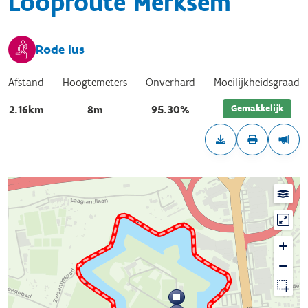
Looproute Merksem
Rode lus
Afstand
Hoogtemeters
Onverhard
Moeilijkheidsgraad
Gemakkelijk
2.16km
8m
95.30%