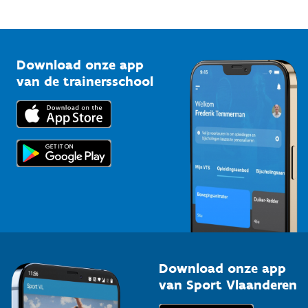
Mountainbikeroutes
Onze nieuwsbrieven
1210 Brussel
G-sport
Vlaamse Trainersschool
Sportclubs
Kennisplatform
Download onze app
Bedrijven
van de trainersschool
Downloads
Trainers en begeleiders
Voor de pers
Scholen
Topsporters
Organisatoren van sportevenementen
Download onze app
van Sport Vlaanderen