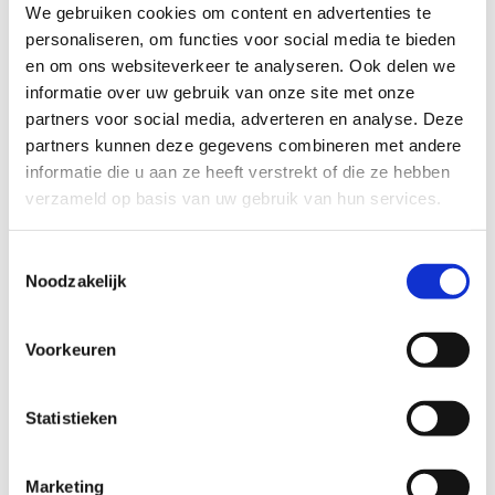
We gebruiken cookies om content en advertenties te
Galbergen is een rustige en bosrijke omgeving, ideaal om te
personaliseren, om functies voor social media te bieden
wandelen, te fietsen en te spelen.
Het gebied biedt ook een
en om ons websiteverkeer te analyseren. Ook delen we
buitenspeeltuin en het Galbergenpad, een mooie
informatie over uw gebruik van onze site met onze
wandelroute die je door de natuurlijke schoonheid van
partners voor social media, adverteren en analyse. Deze
de Kempen leidt
.
partners kunnen deze gegevens combineren met andere
Kom en ervaar de schoonheid van Mol Galbergen terwijl je
informatie die u aan ze heeft verstrekt of die ze hebben
actief blijft!
verzameld op basis van uw gebruik van hun services.
Startplaatsen
Toestemmingsselectie
Noodzakelijk
Speeltuinstraat
50
2450
Meerhout
Voorkeuren
Statistieken
Marketing