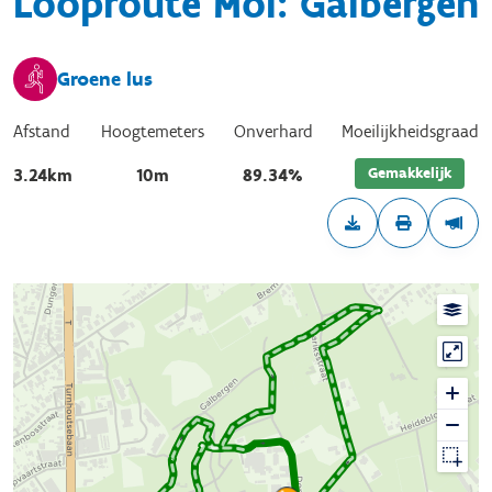
Looproute Mol: Galbergen
Groene lus
Afstand
Hoogtemeters
Onverhard
Moeilijkheidsgraad
Gemakkelijk
3.24km
10m
89.34%