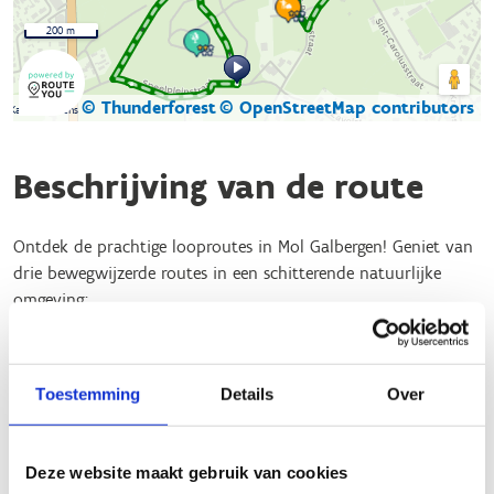
200 m
© Thunderforest
© OpenStreetMap contributors
Kaartgegevens
Beschrijving van de route
Ontdek de prachtige looproutes in Mol Galbergen! Geniet van
drie bewegwijzerde routes in een schitterende natuurlijke
omgeving:
Blauwe route: 2 km
Rode route: 2 km
Toestemming
Details
Over
Groene route: 3,1 km
Deze routes zijn perfect voor zowel lopers als wandelaars. De
startlocatie bevindt zich aan de Don Boscostraat 35.
Deze website maakt gebruik van cookies