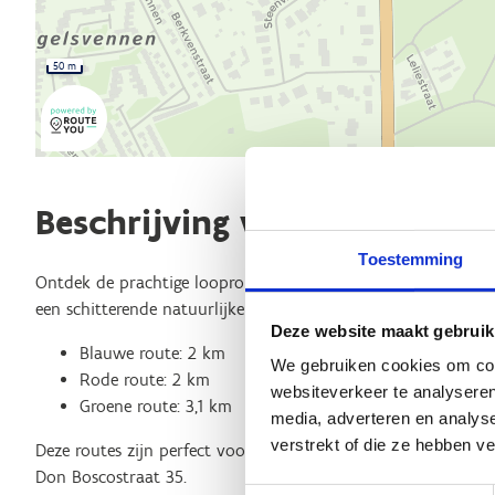
50 m
Beschrijving van de route
Toestemming
Ontdek de prachtige looproutes in Mol Galbergen! Geniet van
een schitterende natuurlijke omgeving:
Deze website maakt gebruik
Blauwe route: 2 km
We gebruiken cookies om cont
Rode route: 2 km
websiteverkeer te analyseren
Groene route: 3,1 km
media, adverteren en analys
verstrekt of die ze hebben v
Deze routes zijn perfect voor zowel lopers als wandelaars. De
Don Boscostraat 35.