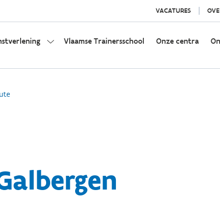
VACATURES
OVE
nstverlening
Vlaamse Trainersschool
Onze centra
On
ute
Galbergen