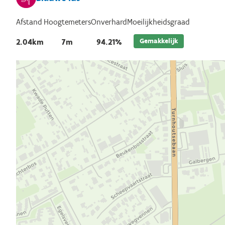
Afstand
Hoogtemeters
Onverhard
Moeilijkheidsgraad
Gemakkelijk
2.04km
7m
94.21%