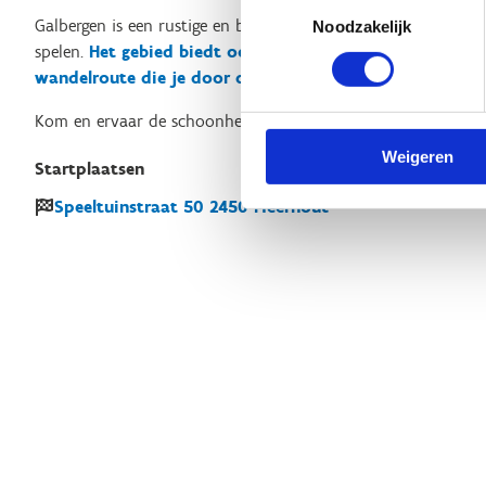
Toestemmingsselectie
Galbergen is een rustige en bosrijke omgeving, ideaal om te w
Noodzakelijk
spelen.
Het gebied biedt ook een buitenspeeltuin en het
wandelroute die je door de natuurlijke schoonheid van
Kom en ervaar de schoonheid van Mol Galbergen terwijl je acti
Weigeren
Startplaatsen
Speeltuinstraat
50
2450
Meerhout