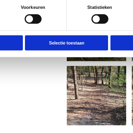
andelen, te fietsen en te
Voorkeuren
Statistieken
 Galbergenpad, een mooie
 de Kempen leidt
.
ef blijft!
Selectie toestaan