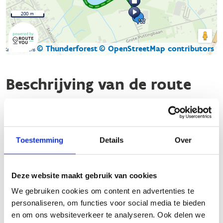
200 m
© Thunderforest
© OpenStreetMap contributors
Kaartgegevens
Beschrijving van de route
In Nijlen zijn er verschillende mooie looproutes die je kunt
verkennen. Hier zijn een paar opties:
Toestemming
Details
Over
Looproute Nijlen - Rood: Deze route is ongeveer 4,92 km
lang en biedt een mooie, grotendeels onverharde
loopervaring.
Deze website maakt gebruik van cookies
Looproute Nijlen - Groen: Dit is een kortere route van
ongeveer 1,47 km, ideaal voor een snelle loop of
We gebruiken cookies om content en advertenties te
wandeling.
personaliseren, om functies voor social media te bieden
en om ons websiteverkeer te analyseren. Ook delen we
Beide routes zijn goed bewegwijzerd en geschikt voor winter