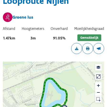
Looproute Nijlen
Groene lus
Afstand
Hoogtemeters
Onverhard
Moeilijkheidsgraad
Gemakkelijk
1.47km
3m
91.05%