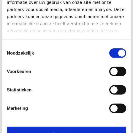
informatie over uw gebruik van onze site met onze
en zomer om te lopen.
partners voor social media, adverteren en analyse. Deze
partners kunnen deze gegevens combineren met andere
Startplaatsen
informatie die u aan ze heeft verstrekt of die ze hebben
Grote Puttingbaan
8a
2560
Nijlen
verzameld op basis van uw gebruik van hun services.
Toestemmingsselectie
Noodzakelijk
Voorkeuren
Statistieken
Marketing