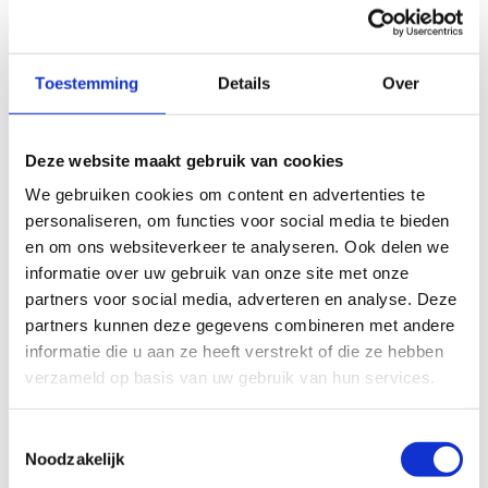
nog meer mogelijkheden hebt voor je loopavontuur.
Routekenmerken:
Toestemming
Details
Over
Weerbestendigheid:
Dankzij de zanderige ondergrond
is de route altijd goed begaanbaar, zelfs tijdens nattere
periodes.
Deze website maakt gebruik van cookies
Verlichting:
De route is gedeeltelijk verlicht, waardoor
We gebruiken cookies om content en advertenties te
het ook geschikt is voor avondlopen.
personaliseren, om functies voor social media te bieden
en om ons websiteverkeer te analyseren. Ook delen we
Gemakkelijk:
De route is gemakkelijk doordat er
informatie over uw gebruik van onze site met onze
nauwelijks hoogtemeters overwonnen moeten worden.
partners voor social media, adverteren en analyse. Deze
partners kunnen deze gegevens combineren met andere
Onverharde paden:
Met 70% onverharde paden biedt
informatie die u aan ze heeft verstrekt of die ze hebben
deze route een natuurlijke en comfortabele
verzameld op basis van uw gebruik van hun services.
loopervaring.
Startplaatsen
Toestemmingsselectie
Noodzakelijk
Buitingweg
z/n
3550
Heusden-Zolder