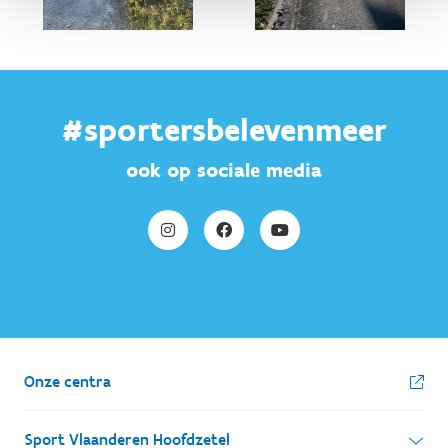
#sportersbelevenmeer
ook op sociale media
Onze centra
Sport Vlaanderen Hoofdzetel