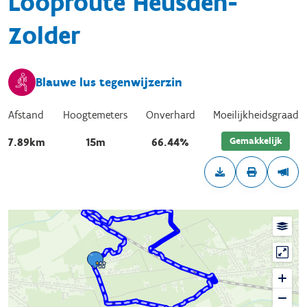
Looproute Heusden-
Zolder
Blauwe lus tegenwijzerzin
Afstand
Hoogtemeters
Onverhard
Moeilijkheidsgraad
Gemakkelijk
7.89km
15m
66.44%