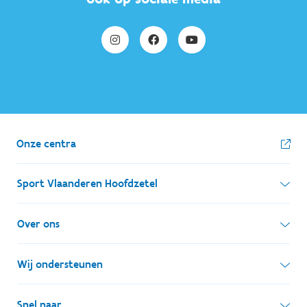
Onze centra
Sport Vlaanderen Hoofdzetel
Simon Bolivarlaan 17
Over ons
1000 Brussel
Wie zijn we, wat doen we
Wij ondersteunen
Ondernemingsnummer: BE 0248.142.826
Onze centra
Postadres
Lokale besturen
Snel naar