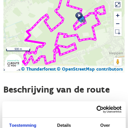
500 m
© Thunderforest
© OpenStreetMap contributors
Kaartgegevens
Beschrijving van de route
De natuurloop Gerheserheide bestaat uit 6 looplussen die
starten ter hoogte van het zwembad De Merel (Zwarte
Spechtstraat 57) in Leopoldsburg. De looplussen doorkruisen
Toestemming
Details
Over
het gevarieerde natuurgebied Gerheserbossen en -heide. Met