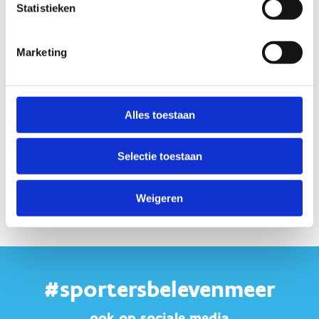
Statistieken
andere in de buurt van de ‘Schans van Gerhees’ die al deels in
ere hersteld werd.
Marketing
Startplaatsen
Zwarte Spechtstraat
59
3971
Leopoldsburg
Alles toestaan
Selectie toestaan
Weigeren
#sportersbelevenmeer
ook op sociale media