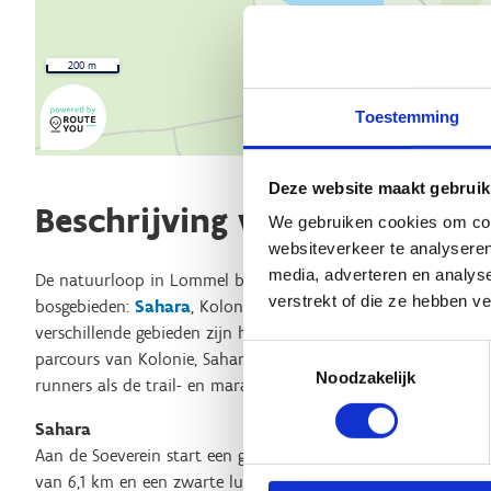
200 m
Toestemming
Deze website maakt gebruik
Beschrijving van de route
We gebruiken cookies om cont
websiteverkeer te analyseren
media, adverteren en analys
De natuurloop in Lommel bestaat uit maar liefst elf lussen in
verstrekt of die ze hebben v
bosgebieden:
Sahara
, Kolonie,
Waaltjesbos
en
Kattenbos
. 
verschillende gebieden zijn heel wat combinaties en dus ook 
Toestemmingsselectie
parcours van Kolonie, Sahara en Waaltjesbos met elkaar verb
Noodzakelijk
runners als de trail- en marathonlopers zullen er dus hun h
Sahara
Aan de Soeverein start een groene lus van 1,5 km, een fuchsia
van 6,1 km en een zwarte lus van 10,5 km. De grote zandvlak