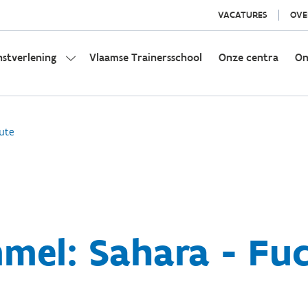
VACATURES
OVE
nstverlening
Vlaamse Trainersschool
Onze centra
On
ute
el: Sahara - Fuc