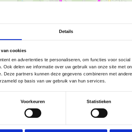
Details
Ka
 van cookies
ent en advertenties te personaliseren, om functies voor social
. Ook delen we informatie over uw gebruik van onze site met on
e. Deze partners kunnen deze gegevens combineren met andere i
 vier verschillende natuur- en
erzameld op basis van uw gebruik van hun services.
Door de connecties tussen die
afstanden mogelijk. Zo zijn de
onden. Zowel de start-to-
Voorkeuren
Statistieken
art kunnen ophalen.
 lus van 3,1 km, een paarse lus
te van de Lommelse Sahara lijkt