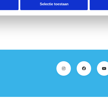
eertjes, heidestroken en
Selectie toestaan
pen en de afwisseling zorgen voor