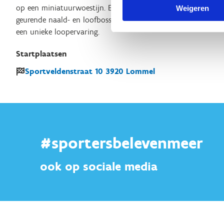
op een miniatuurwoestijn. Er zijn echter ook helderblauwe m
Weigeren
geurende naald- en loofbossen. De schilderachtige landschap
een unieke loopervaring.
Startplaatsen
Sportveldenstraat
10
3920
Lommel
#sportersbelevenmeer
ook op sociale media