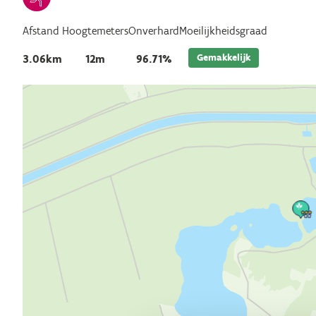
Afstand
Hoogtemeters
Onverhard
Moeilijkheidsgraad
Gemakkelijk
3.06km
12m
96.71%