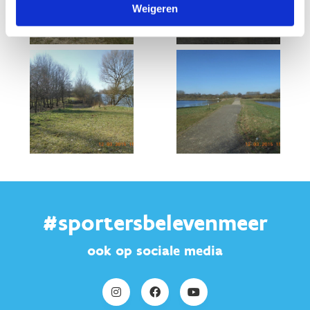
Weigeren
#sportersbelevenmeer
ook op sociale media