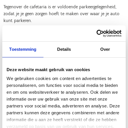
Tegenover de cafetaria is er voldoende parkeergelegenheid,
zodat je je geen zorgen hoeft te maken over waar je je auto
kunt parkeren.
Routekenmerken:
Natuurlijke schoonheid:
Onderweg kun je talloze
Toestemming
Details
Over
watervogels spotten en genieten van een diverse mix
van fauna en flora.
Weerbestendigheid:
Zelfs tijdens nattere periodes is de
Deze website maakt gebruik van cookies
route nog steeds relatief goed begaanbaar.
We gebruiken cookies om content en advertenties te
personaliseren, om functies voor social media te bieden
Verlichting:
De route heeft een beperkte aanwezigheid
en om ons websiteverkeer te analyseren. Ook delen we
van verlichting, waardoor het aan te raden is om
informatie over uw gebruik van onze site met onze
overdag op pad te gaan.
partners voor social media, adverteren en analyse. Deze
Gemiddelde moeilijkheidsgraad:
Door de 90%
partners kunnen deze gegevens combineren met andere
onverharde paden heeft de route een gemiddelde
informatie die u aan ze heeft verstrekt of die ze hebben
moeilijkheidsgraad, wat zorgt voor een uitdagende en
verzameld op basis van uw gebruik van hun services.