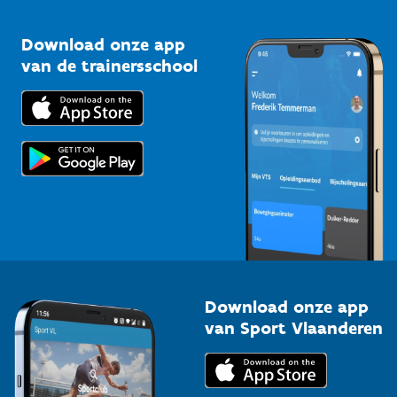
Vlaamse Trainersschool
Sportclubs
Kennisplatform
Download onze app
Bedrijven
van de trainersschool
Downloads
Trainers en begeleiders
Voor de pers
Scholen
Topsporters
Organisatoren van sportevenementen
Download onze app
van Sport Vlaanderen