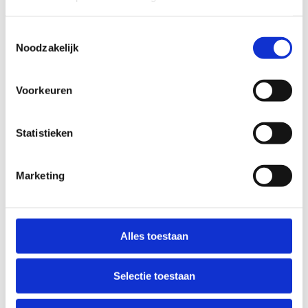
natuurlijke loopervaring.
Toestemmingsselectie
Noodzakelijk
Voorkeuren
Startplaatsen
Demerstraat
60
3560
Lummen
Statistieken
Marketing
Alles toestaan
Selectie toestaan