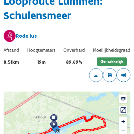
Looproute Lummen:
Schulensmeer
Rode lus
Afstand
Hoogtemeters
Onverhard
Moeilijkheidsgraad
Gemakkelijk
8.51km
19m
89.69%