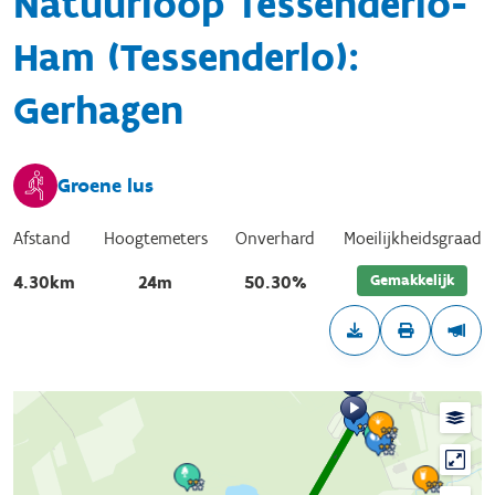
Natuurloop Tessenderlo-
Ham (Tessenderlo):
Gerhagen
Groene lus
Afstand
Hoogtemeters
Onverhard
Moeilijkheidsgraad
Gemakkelijk
4.30km
24m
50.30%