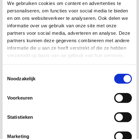
We gebruiken cookies om content en advertenties te
de sporters en in de omgeving is er een trimparcours.
personaliseren, om functies voor social media te bieden
en om ons websiteverkeer te analyseren. Ook delen we
Startplaatsen
informatie over uw gebruik van onze site met onze
Gerhees
3980
Tessenderlo
partners voor social media, adverteren en analyse. Deze
partners kunnen deze gegevens combineren met andere
informatie die u aan ze heeft verstrekt of die ze hebben
verzameld op basis van uw gebruik van hun services.
Toestemmingsselectie
Noodzakelijk
Voorkeuren
Statistieken
Marketing