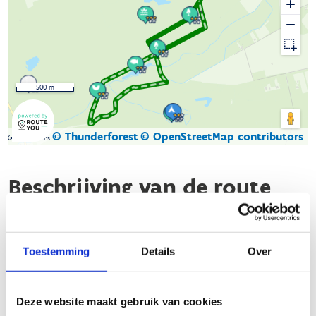
500 m
© Thunderforest
© OpenStreetMap contributors
Kaartgegevens
Beschrijving van de route
De natuurloop
Gerhagen
brengt je langs een gevarieerd
parcours. Ter hoogte van de parking nabij het bosmuseum
Toestemming
Details
Over
Gerhagen starten drie lussen. De groene en de blauwe lus
schotelen de loper een traject van 4,3 kilometer voor, en de
rode lus bedraagt 5,1 kilometer. Je kunt ook delen van de
Deze website maakt gebruik van cookies
lussen combineren. Op de parking staat een omkleedhut voor