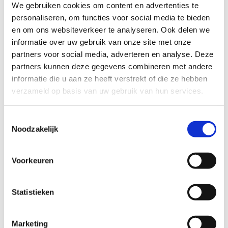
We gebruiken cookies om content en advertenties te
de sporters en in de omgeving is er een trimparcours.
personaliseren, om functies voor social media te bieden
en om ons websiteverkeer te analyseren. Ook delen we
Startplaatsen
informatie over uw gebruik van onze site met onze
Gerhees
3980
Tessenderlo
partners voor social media, adverteren en analyse. Deze
partners kunnen deze gegevens combineren met andere
informatie die u aan ze heeft verstrekt of die ze hebben
verzameld op basis van uw gebruik van hun services.
Toestemmingsselectie
Noodzakelijk
Voorkeuren
Statistieken
Marketing