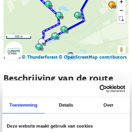
500 m
© Thunderforest
© OpenStreetMap contributors
Kaartgegevens
Beschrijving van de route
De natuurloop
Gerhagen
brengt je langs een gevarieerd
parcours. Ter hoogte van de parking nabij het bosmuseum
Toestemming
Details
Over
Gerhagen starten drie lussen. De groene en de blauwe lus
schotelen de loper een traject van 4,3 kilometer voor, en de
rode lus bedraagt 5,1 kilometer. Je kunt ook delen van de
Deze website maakt gebruik van cookies
lussen combineren. Op de parking staat een omkleedhut voor