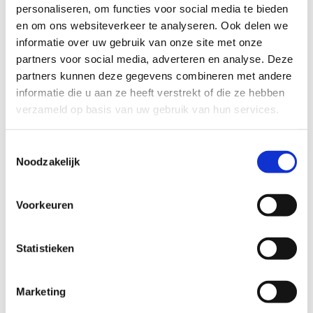
personaliseren, om functies voor social media te bieden
2 looplussen:
en om ons websiteverkeer te analyseren. Ook delen we
informatie over uw gebruik van onze site met onze
De groene lus: 5 km, bestaande uit 100% onverharde
partners voor social media, adverteren en analyse. Deze
paden
partners kunnen deze gegevens combineren met andere
De blauwe lus: 3 km, bestaande uit 100% onverharde
informatie die u aan ze heeft verstrekt of die ze hebben
paden
verzameld op basis van uw gebruik van hun services.
Kenmerken:
Toestemmingsselectie
Beloopbaarheid tijdens nattere perioden : redelijk goed
Noodzakelijk
beloopbaar
Mate van aanwezigheid verlichting: geen
Moeilijkheidsgraad: makkelijk
Voorkeuren
Startplaatsen
Statistieken
Tragelstraat
12
9971
Kaprijke
Marketing