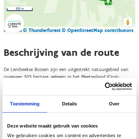
500 m
© Thunderforest
© OpenStreetMap contributors
Kaartgegevens
Beschrijving van de route
De Lembeekse Bossen zijn een uitgestrekt natuurgebied van
ongeveer 305 hectare, gelegen in het Meetjesland (Oost-
Vlaanderen). Het gebied bestaat uit een afwisselend landschap
van loof- en naaldbossen, glooiende velden en kleurrijke
bosranden
Toestemming
Details
Over
Een ideaal gebied dus om er te gaan recreëren. Naast wandel-,
ruiter- en mountainbikeroutes is er ook een mooie
Deze website maakt gebruik van cookies
bewegwijzerde looproute met start aan de parking van het
bos (Tragelstraat 12 9971 Kaprijke).
We gebruiken cookies om content en advertenties te