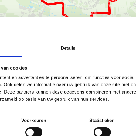
Ka
Details
 van cookies
ent en advertenties te personaliseren, om functies voor social
asteel van Laarne en biedt
. Ook delen we informatie over uw gebruik van onze site met on
als ervaren lopers. De route
e. Deze partners kunnen deze gegevens combineren met andere i
erzameld op basis van uw gebruik van hun services.
 een mix van verharde en
te, ideaal voor een ontspannen
Voorkeuren
Statistieken
andelijke verkeersarme onverharde