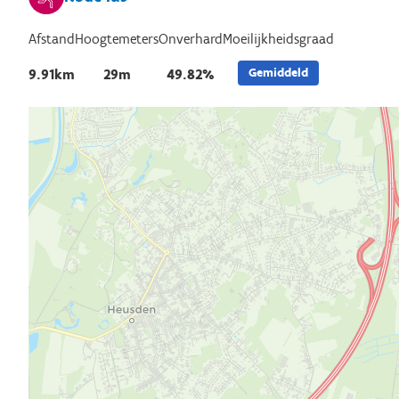
Afstand
Hoogtemeters
Onverhard
Moeilijkheidsgraad
Gemiddeld
9.91km
29m
49.82%