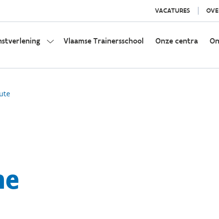
VACATURES
OVE
nstverlening
Vlaamse Trainersschool
Onze centra
On
ute
ne