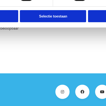
4% uit onverharde paden. De
 om in te lopen.
Selectie toestaan
d beloopbaar