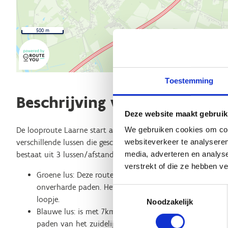
500 m
Toestemming
Beschrijving van de route
Deze website maakt gebruik
We gebruiken cookies om cont
De looproute Laarne start aan de Kasteeldreef, vlakbij het K
websiteverkeer te analyseren
verschillende lussen die geschikt zijn voor zowel beginnende 
media, adverteren en analys
bestaat uit 3 lussen/afstanden:
verstrekt of die ze hebben v
Groene lus: Deze route is 4,7 km lang en voert je door
onverharde paden. Het is een relatief gemakkelijke rou
Toestemmingsselectie
loopje.
Noodzakelijk
Blauwe lus: is met 7km iets langer en brengt je naar l
paden van het zuidelijk deel van Laarne.