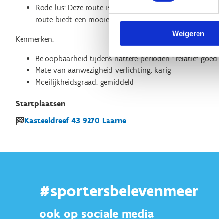
Rode lus: Deze route is 9,9 km lang en bestaat voor 6
route biedt een mooie, natuurlijke en veilige omgeving
Weigeren
Kenmerken:
Beloopbaarheid tijdens nattere perioden : relatief goe
Mate van aanwezigheid verlichting: karig
Moeilijkheidsgraad: gemiddeld
Startplaatsen
Kasteeldreef
43
9270
Laarne
#sportersbelevenmeer
ook op sociale media