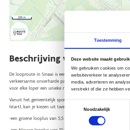
200 m
Toestemming
Beschrijving van de route
Deze website maakt gebruik
We gebruiken cookies om cont
De looproute in Sinaai is een populaire route voor hardlopers
websiteverkeer te analyseren
verkeersarme onverharde paden langs veldwegels en de moois
media, adverteren en analys
voor elke loper een unieke natuurrijke ervaring bezorgd.
verstrekt of die ze hebben v
Vanuit het gemeentelijk sportcentrum Sinaai in de Vleeshouwe
Toestemmingsselectie
(start), kan je kiezen uit twee loopafstanden:
Noodzakelijk
-een groene looplus van 5,5 km
-een blauwe looplus van 10,6 km