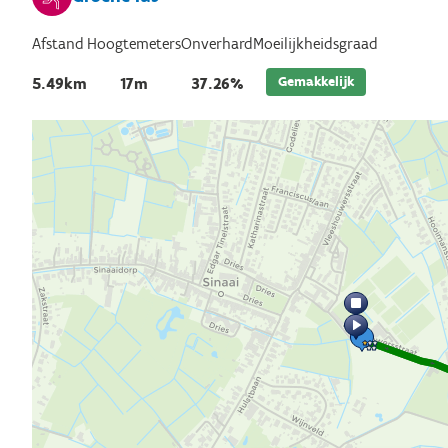
Afstand
Hoogtemeters
Onverhard
Moeilijkheidsgraad
Gemakkelijk
5.49km
17m
37.26%