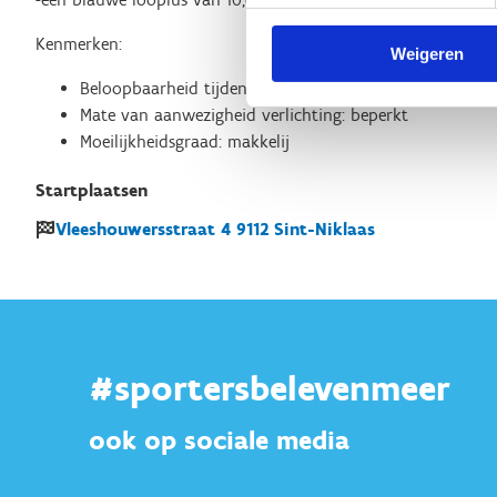
Kenmerken:
Weigeren
Beloopbaarheid tijdens nattere perioden : goed beloop
Mate van aanwezigheid verlichting: beperkt
Moeilijkheidsgraad: makkelij
Startplaatsen
Vleeshouwersstraat
4
9112
Sint-Niklaas
#sportersbelevenmeer
ook op sociale media