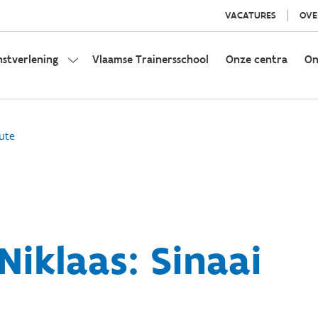
VACATURES
OVE
nstverlening
Vlaamse Trainersschool
Onze centra
On
ute
Niklaas: Sinaai