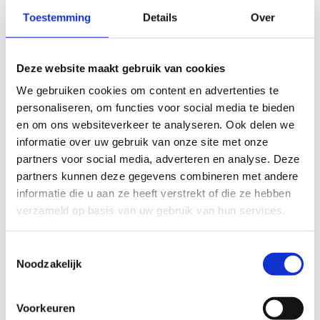
langs steengelaag en natuurlijke hoogteverschillen. Het is een
Toestemming
Details
Over
afwisselende route met pittigere stukken die zowel conditie
als techniek aanspreken.
Beloopbaarheid tijdens nattere perioden: relatief goed
Deze website maakt gebruik van cookies
beloopbaar
We gebruiken cookies om content en advertenties te
Mate van aanwezigheid verlichting: gemiddeld (sommige
personaliseren, om functies voor social media te bieden
delen verlicht, bos- en natuurzones niet)
en om ons websiteverkeer te analyseren. Ook delen we
Moeilijkheidsgraad: moeilijk – ideaal voor ervaren lopers,
informatie over uw gebruik van onze site met onze
langere duurlopen, trailgerichte trainingen
partners voor social media, adverteren en analyse. Deze
partners kunnen deze gegevens combineren met andere
Startplaatsen
informatie die u aan ze heeft verstrekt of die ze hebben
verzameld op basis van uw gebruik van hun services.
Abdij van Roosenberglaan
6
9250
Waasmunster
Toestemmingsselectie
Noodzakelijk
Voorkeuren