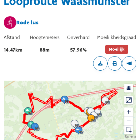
Looproute Waasmunster
Rode lus
Afstand
Hoogtemeters
Onverhard
Moeilijkheidsgraad
Moeilijk
14.47km
88m
57.96%