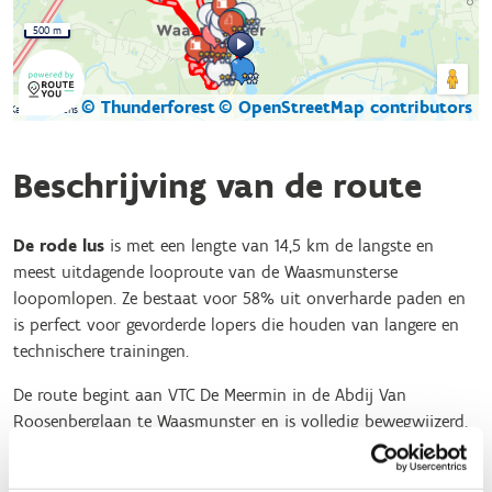
500 m
© Thunderforest
© OpenStreetMap contributors
Kaartgegevens
Beschrijving van de route
De rode lus
is met een lengte van 14,5 km de langste en
meest uitdagende looproute van de Waasmunsterse
loopomlopen. Ze bestaat voor 58% uit onverharde paden en
is perfect voor gevorderde lopers die houden van langere en
technischere trainingen.
De route begint aan VTC De Meermin in de Abdij Van
Roosenberglaan te Waasmunster en is volledig bewegwijzerd,
zodat je gemakkelijk de juiste weg kunt volgen
Verwacht je aan een sportieve tocht door uitgestrekte bossen,