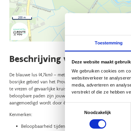
200 m
Toestemming
Beschrijving van de route
Deze website maakt gebruik
We gebruiken cookies om cont
De blauwe lus (4,7km) – met start aan het zwembad Puyenbro
websiteverkeer te analyseren
bosrijke gebied van het Provinciaal Domein Puyenbroeck. Groo
media, adverteren en analys
te vrezen of gevaarlijke kruispunten over te steken. Alleen d
verstrekt of die ze hebben v
beloopbare paden zijn jouw deel. De lus brengt je ook door 
aangemoedigd wordt door één van de vele pauwen?
Toestemmingsselectie
Noodzakelijk
Kenmerken:
Beloopbaarheid tijdens nattere perioden: relatief goed