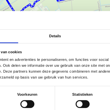
Ka
Details
 van cookies
ent en advertenties te personaliseren, om functies voor social
eck - brengt je naar het
. Ook delen we informatie over uw gebruik van onze site met on
t voordeel: je hoeft geen auto’s
e. Deze partners kunnen deze gegevens combineren met andere i
e rustige bossen en goed
erzameld op basis van uw gebruik van hun services.
het dierenpark. Wedden dat je
Voorkeuren
Statistieken
 beloopbaar