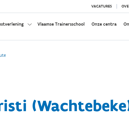
VACATURES
OVE
nstverlening
Vlaamse Trainersschool
Onze centra
On
ute
isti (Wachtebeke