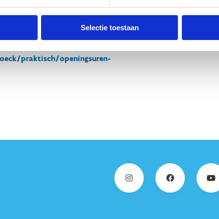
Selectie toestaan
ein Puyenbroeck:
oeck/praktisch/openingsuren-