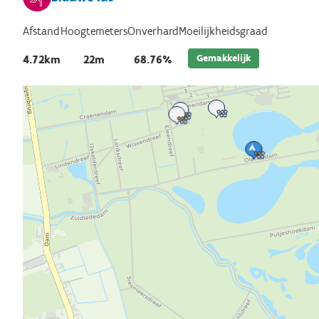
Afstand
Hoogtemeters
Onverhard
Moeilijkheidsgraad
Gemakkelijk
4.72km
22m
68.76%