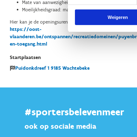
Mate van aanwezigheid verlichting: deels
Moeilijkheidsgraad: makkelijk
Weigeren
Hier kan je de openingsuren vinden van het Provinciaal Dom
https://oost-
vlaanderen.be/ontspannen/recreatiedomeinen/puyenbr
en-toegang.html
Startplaatsen
Puidonkdreef
1
9185
Wachtebeke
#sportersbelevenmeer
ook op sociale media