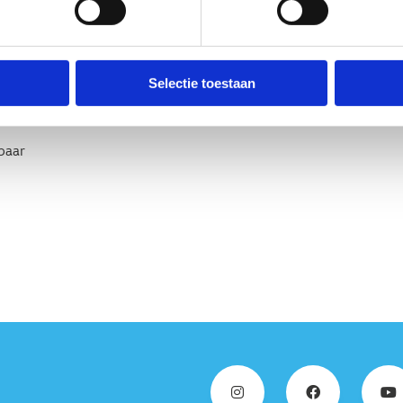
e bewegwijzeringspijlen van
 en landschap van de omgeving.
ar het genieten is van de rust en
Selectie toestaan
baar