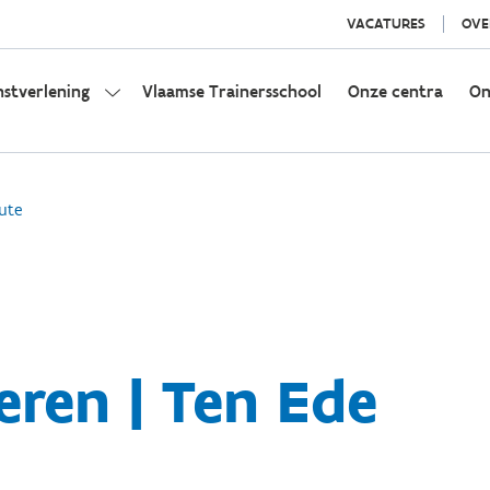
VACATURES
OVE
nstverlening
Vlaamse Trainersschool
Onze centra
On
ute
ren | Ten Ede