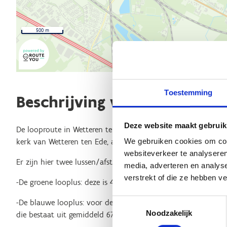
500 m
Toestemming
Beschrijving van de route
Deze website maakt gebruik
De looproute in Wetteren ten Ede is voor de locals een popul
We gebruiken cookies om cont
kerk van Wetteren ten Ede, aan de Wetterensteenweg 7.
websiteverkeer te analyseren
Er zijn hier twee lussen/afstanden beschikbaar:
media, adverteren en analys
verstrekt of die ze hebben v
-De groene looplus: deze is 4,6 km lang en perfect voor een 
Toestemmingsselectie
-De blauwe looplus: voor degenen die ietsje meer getraind zijn
Noodzakelijk
die bestaat uit gemiddeld 67% onverharde paden.