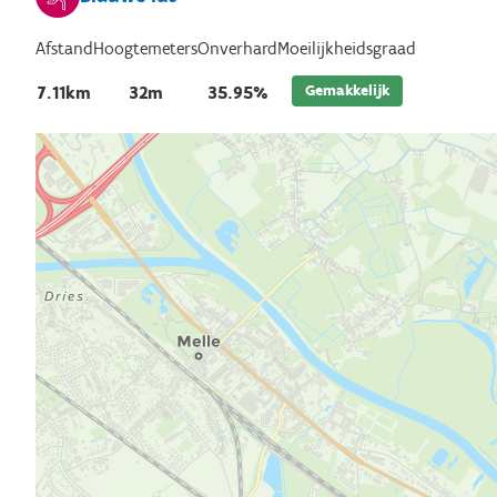
Afstand
Hoogtemeters
Onverhard
Moeilijkheidsgraad
Gemakkelijk
7.11km
32m
35.95%