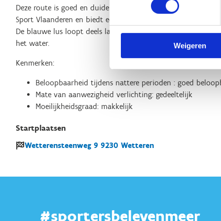
Deze route is goed en duidelijk gemarkeerd d.m.v. de uniform
Sport Vlaanderen en biedt een prachtig beeld van de natuur
De blauwe lus loopt deels langs de oevers van de Schelde, wa
het water.
Weigeren
Kenmerken:
Beloopbaarheid tijdens nattere perioden : goed beloop
Mate van aanwezigheid verlichting: gedeeltelijk
Moeilijkheidsgraad: makkelijk
Startplaatsen
Wetterensteenweg
9
9230
Wetteren
#sportersbelevenmeer