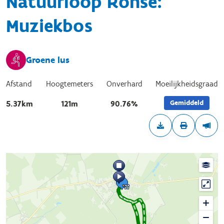
Natuurloop Ronse:
Muziekbos
Groene lus
Afstand
Hoogtemeters
Onverhard
Moeilijkheidsgraad
Gemiddeld
5.37km
121m
90.76%