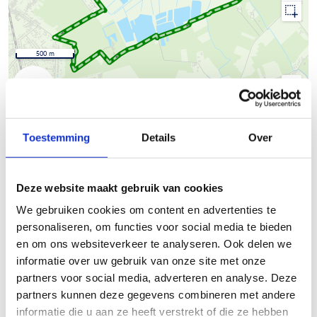
500 m
© Thunderforest
© OpenStreetMap contributors
Kaartgegevens
Toestemming
Details
Over
Beschrijving van de route
Deze website maakt gebruik van cookies
De natuurloop Hazewinkel-
Het Broek
biedt je een verrassend
mooie route in de Rupelstreek.
We gebruiken cookies om content en advertenties te
personaliseren, om functies voor social media te bieden
Starten kan vanop de parking van Sport Vlaanderen of vanop
en om ons websiteverkeer te analyseren. Ook delen we
de parking van het natuurdomein Blaasveldbroek. Voor de
informatie over uw gebruik van onze site met onze
looproutes heb je de keuze tussen een groene route van 5,8
partners voor social media, adverteren en analyse. Deze
km en een grotere blauwe ronde van 9,7 km. Beide
partners kunnen deze gegevens combineren met andere
combineren kan ook en levert meteen een mooie afstand van
informatie die u aan ze heeft verstrekt of die ze hebben