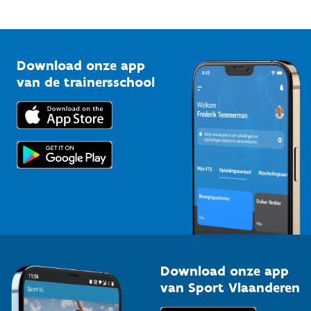
Mountainbikeroutes
Onze nieuwsbrieven
1210 Brussel
G-sport
Vlaamse Trainersschool
Sportclubs
Kennisplatform
Download onze app
Bedrijven
van de trainersschool
Downloads
Trainers en begeleiders
Voor de pers
Scholen
Topsporters
Organisatoren van sportevenementen
Download onze app
van Sport Vlaanderen