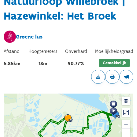
Natuurloop Willebroek |
Hazewinkel: Het Broek
Groene lus
Afstand
Hoogtemeters
Onverhard
Moeilijkheidsgraad
Gemakkelijk
5.85km
18m
90.77%