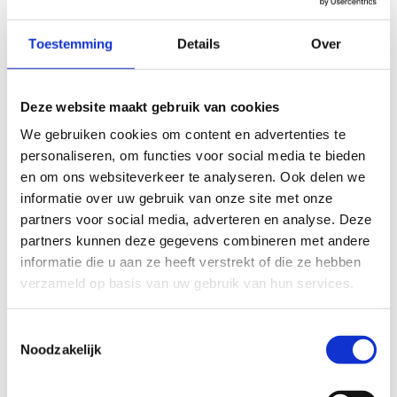
Gevarieerd terrein
: Geniet van grotendeels onverharde
pad1en die door bosrijke gebieden en open velden
Toestemming
Details
Over
lopen. Het terrein zorgt voor een afwisselende en
uitdagende loopervaring.
Meerdere voorzieningen
aan de startplaats: de
Deze website maakt gebruik van cookies
startplaats bevindt zich in het Neromhof, een mooi
We gebruiken cookies om content en advertenties te
domein waar ook andere infrastructuur zoals een
personaliseren, om functies voor social media te bieden
visvijver, speeltuin en een beweegbank aanwezig is.
en om ons websiteverkeer te analyseren. Ook delen we
Bovendien zijn de lussen die zich in het domein
informatie over uw gebruik van onze site met onze
bevinden verlicht.
partners voor social media, adverteren en analyse. Deze
De looproute Meise is de ideale plek om te trainen, of je nu
partners kunnen deze gegevens combineren met andere
een ontspannen loopje wilt maken of je voorbereidt op een
informatie die u aan ze heeft verstrekt of die ze hebben
wedstrijd. Vergeet niet om geschikte hardloopschoenen te
verzameld op basis van uw gebruik van hun services.
dragen, vooral omdat de paden onverhard kunnen zijn en bij
nat weer modderig kunnen worden na een regenachtige
Toestemmingsselectie
periode.
Noodzakelijk
🏃‍♂️🌳
Looproute Meise - Waar natuur en hardlopen