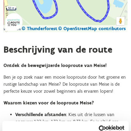
50 m
© Thunderforest
© OpenStreetMap contributors
Kaartgegevens
Beschrijving van de route
Ontdek de bewegwijzerde looproute van Meise!
Ben je op zoek naar een mooie looproute door het groene en
rustige landschap van Meise? De looproute van Meise is de
perfecte keuze voor zowel beginners als ervaren lopers!
Waarom kiezen voor de looproute Meise?
Verschillende afstanden
: Kies uit drie lussen van
ongeveer 1,32 km, 1,72 km en 8,77 km. Er is altijd een
afstand die past bij jouw trainingsniveau en doelen.