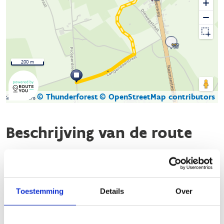
200 m
© Thunderforest
© OpenStreetMap contributors
Kaartgegevens
Beschrijving van de route
De natuurloop in het
Meerdaalwoud
start aan onthaalzone
De Speelberg in Sint-Joris-Weert (Oud-Heverlee) (Weertse dreef
nr. 25). Er zijn drie afstanden (4,8 km - 7,9 km - 15,2 km) en
Toestemming
Details
Over
alledrie lopen ze voor 100% door een van de mooiste
bosgebieden van Vlaanderen. Het Meerdaalwoud is een oeroud
bos dat ontstond na de laatste ijstijden zo'n 10.000 jaar