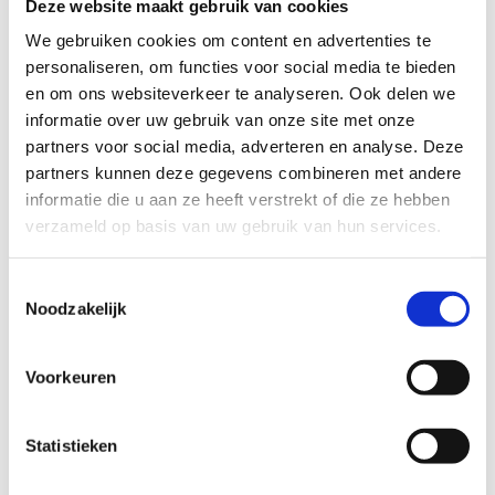
Deze website maakt gebruik van cookies
geleden. Het werd nooit ontbost.
We gebruiken cookies om content en advertenties te
De korte lus is nagenoeg vlak, maar in de twee langere lussen
personaliseren, om functies voor social media te bieden
zitten enkele pittige hellingen. De steilste is de beklimming
en om ons websiteverkeer te analyseren. Ook delen we
van de Tomberg. Op die open plek in het woud werd tijdens
informatie over uw gebruik van onze site met onze
de middeleeuwen recht gesproken. De twee lange lussen lopen
partners voor social media, adverteren en analyse. Deze
door het halfopen kleinschalige landbouwgebied tussen het
partners kunnen deze gegevens combineren met andere
Heverleebos en het Meerdaalwoud, met prachtige vergezichten
informatie die u aan ze heeft verstrekt of die ze hebben
als je door de majestueuze Herculesdreef jogt. Je loopt er ook
verzameld op basis van uw gebruik van hun services.
langs de mooi verzorgde wijngaarden (meer dan 10 hectare)
van Chardonnay Meerdael.
Toestemmingsselectie
Noodzakelijk
Voor de kinderen die mee joggen zijn het speelbos, de
barbecuezone en de bivakzone - allemaal gelegen niet ver van
de start - plekken waar ze later zeker nog eens terug zullen
Voorkeuren
willen komen. Iedereen die zijn afval mee naar huis neemt en
zijn auto uit het bos houdt, is er welkom.
Statistieken
Startplaatsen