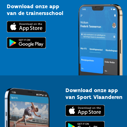
Kennisplatform
Download onze app
Bedrijven
van de trainersschool
Downloads
Trainers en begeleiders
Voor de pers
Scholen
Topsporters
Organisatoren van sportevenementen
Download onze app
van Sport Vlaanderen