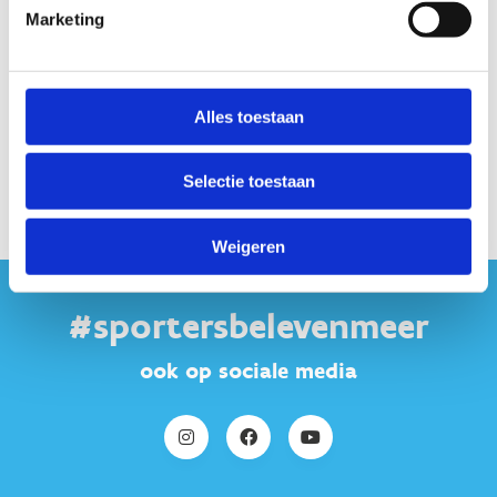
Naamsesteenweg
72
3052
Oud-Heverlee
Marketing
Alles toestaan
Selectie toestaan
Weigeren
#sportersbelevenmeer
ook op sociale media