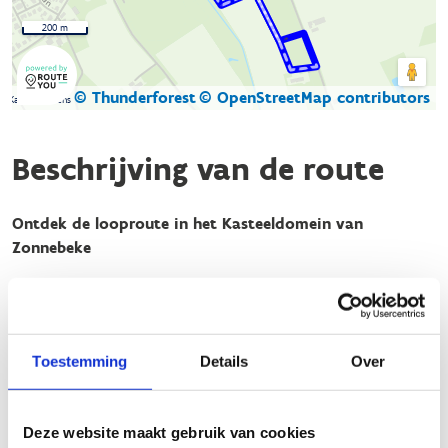
200 m
© Thunderforest
© OpenStreetMap contributors
Kaartgegevens
Beschrijving van de route
Ontdek de looproute in het Kasteeldomein van
Zonnebeke
Ben jij klaar voor een sportieve uitdaging in een historische
en natuurlijke omgeving? Het Kasteeldomein van Zonnebeke
biedt de perfecte combinatie van inspanning en ontspanning
voor lopers van elk niveau.
Toestemming
Details
Over
Laat je meevoeren langs de groene long van onze gemeente
en kies een van de uitgestippelde looplussen: de groene lus
Deze website maakt gebruik van cookies
van 2,7 km of de blauwe lus van 2,5 km. Deze korte trajecten