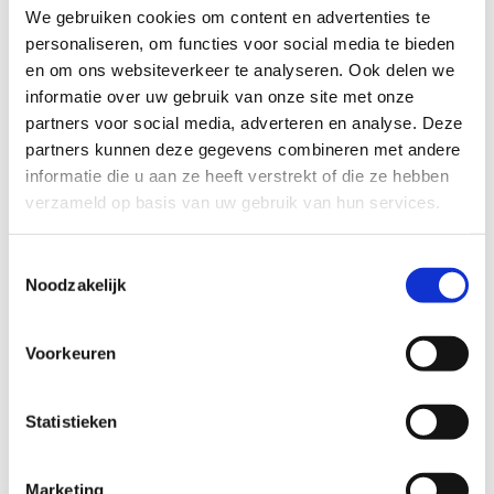
We gebruiken cookies om content en advertenties te
laten je op sportieve wijze genieten van het prachtige
personaliseren, om functies voor social media te bieden
parklandschap, historische monumenten en serene natuur die
en om ons websiteverkeer te analyseren. Ook delen we
het domein te bieden heeft.
informatie over uw gebruik van onze site met onze
Of je nu een geoefende hardloper bent of net begint, het
partners voor social media, adverteren en analyse. Deze
Kasteelpark is de ideale locatie om in beweging te komen en
partners kunnen deze gegevens combineren met andere
je conditie te verbeteren. Trek je loopschoenen aan en ontdek
informatie die u aan ze heeft verstrekt of die ze hebben
de sportieve kant van dit unieke stukje Zonnebeke.
verzameld op basis van uw gebruik van hun services.
Startplaatsen
Toestemmingsselectie
Noodzakelijk
Roeselarestraat
2
8980
Zonnebeke
Voorkeuren
Statistieken
Marketing