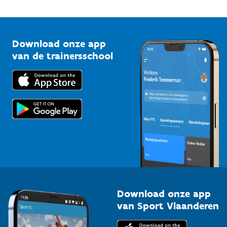
Onze nieuwsbrieven
1210 Brussel
G-sport
Vlaamse Trainersschool
Sportclubs
Kennisplatform
Download onze app
Bedrijven
van de trainersschool
Downloads
Trainers en begeleiders
Voor de pers
Scholen
Topsporters
Organisatoren van sportevenementen
Download onze app
van Sport Vlaanderen