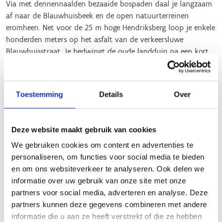
Via met dennennaalden bezaaide bospaden daal je langzaam
af naar de Blauwhuisbeek en de open natuurterreinen
eromheen. Net voor de 25 m hoge Hendriksberg loop je enkele
honderden meters op het asfalt van de verkeersluwe
Blauwhuisstraat. Je bedwingt de oude landduin na een kort,
nijdig klimmetje, om daarna aan de Vista te genieten van een
heerlijk uitzicht op de vallei waar je net doorheen liep.
Toestemming
Details
Over
Aan de voet van de berg dient zich opnieuw een mooi open
natuurterrein aan, en vlak bij een loonwerkersbedrijf ben je -
voor je het goed en wel beseft - al bezig aan de laatste
Deze website maakt gebruik van cookies
kilometer.
We gebruiken cookies om content en advertenties te
Er zijn mogelijkheden tot minder of meer lopen:
personaliseren, om functies voor social media te bieden
en om ons websiteverkeer te analyseren. Ook delen we
Minder lopen, 3 km in plaats van 6,5 km: rechtdoor
informatie over uw gebruik van onze site met onze
lopen nabij de picknickbank langs de Blauwhuisstraat,
partners voor social media, adverteren en analyse. Deze
om op de flank van de berg weer in te pikken op de
partners kunnen deze gegevens combineren met andere
groene lus
informatie die u aan ze heeft verstrekt of die ze hebben
Meer lopen: aan het keerpunt de N370 en de parking