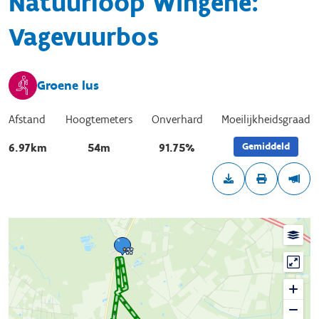
Natuurloop Wingene:
Vagevuurbos
Groene lus
Afstand
Hoogtemeters
Onverhard
Moeilijkheidsgraad
Gemiddeld
6.97km
54m
91.75%