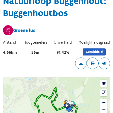
Natuurloop Buggenhout:
Buggenhoutbos
Groene lus
Afstand
Hoogtemeters
Onverhard
Moeilijkheidsgraad
Gemiddeld
4.66km
36m
91.42%