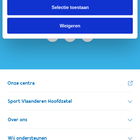
#sportersbelevenmeer
Selectie toestaan
ook op sociale media
Weigeren
Onze centra
Sport Vlaanderen Hoofdzetel
Simon Bolivarlaan 17
Over ons
1000 Brussel
Wie zijn we, wat doen we
Wij ondersteunen