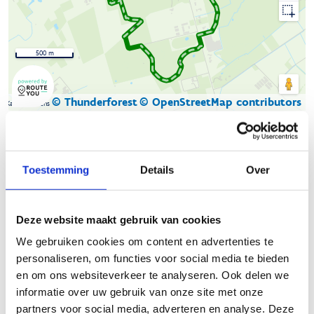
500 m
© Thunderforest
© OpenStreetMap contributors
Kaartgegevens
Beschrijving van de route
Toestemming
Details
Over
De natuurloop van
Buggenhoutbos
start op de kasseiparking
in de Kasteelstraat. Dit is de weg die het bos in 2 verdeelt en
Deze website maakt gebruik van cookies
waar links en rechts de loopparcours liggen. De parking is
gelegen vlak bij de 500 jaar oude boskapel waar destijds
We gebruiken cookies om content en advertenties te
volgens de legende 'jonker Jan De Rijcke, seer vroom in t
personaliseren, om functies voor social media te bieden
jagen, wiert hier van een wilt zwijn verslagen'.
en om ons websiteverkeer te analyseren. Ook delen we
informatie over uw gebruik van onze site met onze
Er zijn drie routes uitgestippeld van respectievelijk 4,1 (blauw),
partners voor social media, adverteren en analyse. Deze