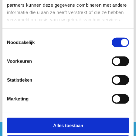
4,7 (groen) en 6,1 (rood) km. Enkel voor de groene lus moet je
partners kunnen deze gegevens combineren met andere
de baan oversteken. Je kan de routes makkelijk combineren.
informatie die u aan ze heeft verstrekt of die ze hebben
De parcours zijn vlak en je gaat afwisselend over de porfier-
verzameld op basis van uw gebruik van hun services.
en zandpaden die door dit mooie bos lopen. De paden zijn
zeer geschikt om comfortabel te lopen.
Toestemmingsselectie
Noodzakelijk
Startplaatsen
Kasteelstraat
195
9255
Buggenhout
Voorkeuren
Statistieken
Marketing
Alles toestaan