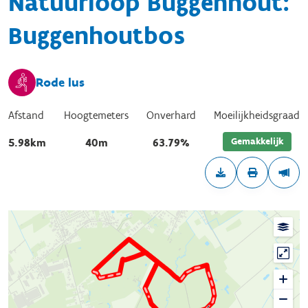
Natuurloop Buggenhout:
Buggenhoutbos
Rode lus
Afstand
Hoogtemeters
Onverhard
Moeilijkheidsgraad
Gemakkelijk
5.98km
40m
63.79%