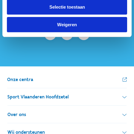
#sportersbelevenmeer
Selectie toestaan
ook op sociale media
Weigeren
Onze centra
Sport Vlaanderen Hoofdzetel
Simon Bolivarlaan 17
Over ons
1000 Brussel
Wie zijn we, wat doen we
Wij ondersteunen