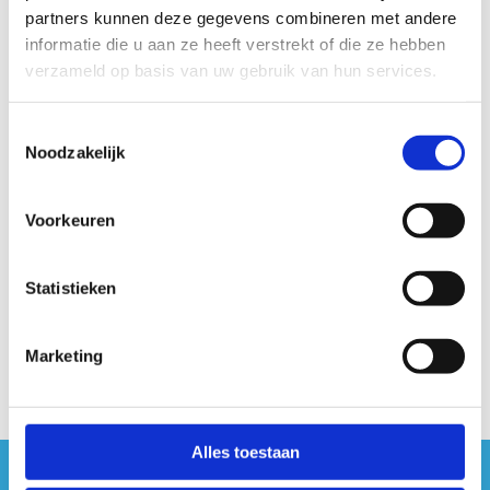
4,7 (groen) en 6,1 (rood) km. Enkel voor de groene lus moet je
partners kunnen deze gegevens combineren met andere
de baan oversteken. Je kan de routes makkelijk combineren.
informatie die u aan ze heeft verstrekt of die ze hebben
De parcours zijn vlak en je gaat afwisselend over de porfier-
verzameld op basis van uw gebruik van hun services.
en zandpaden die door dit mooie bos lopen. De paden zijn
zeer geschikt om comfortabel te lopen.
Toestemmingsselectie
Noodzakelijk
Startplaatsen
Kasteelstraat
195
9255
Buggenhout
Voorkeuren
Statistieken
Marketing
Alles toestaan