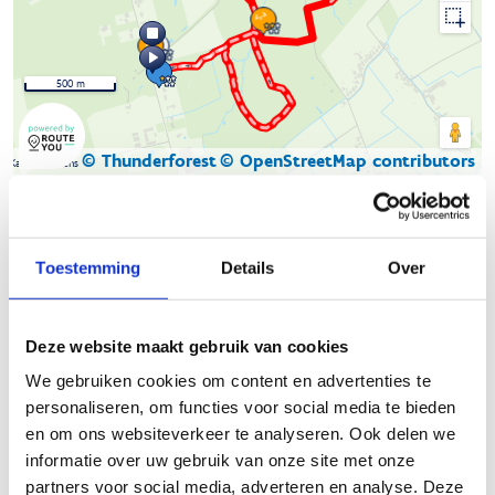
500 m
© Thunderforest
© OpenStreetMap contributors
Kaartgegevens
Beschrijving van de route
Toestemming
Details
Over
De natuurloop van
Buggenhoutbos
start op de kasseiparking
in de Kasteelstraat. Dit is de weg die het bos in 2 verdeelt en
Deze website maakt gebruik van cookies
waar links en rechts de loopparcours liggen. De parking is
gelegen vlak bij de 500 jaar oude boskapel waar destijds
We gebruiken cookies om content en advertenties te
volgens de legende 'jonker Jan De Rijcke, seer vroom in t
personaliseren, om functies voor social media te bieden
jagen, wiert hier van een wilt zwijn verslagen'.
en om ons websiteverkeer te analyseren. Ook delen we
informatie over uw gebruik van onze site met onze
Er zijn drie routes uitgestippeld van respectievelijk 4,1 (blauw),
partners voor social media, adverteren en analyse. Deze