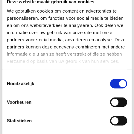
Deze website maakt gebruik van cookies
3 startzuilen waarop je een overzicht van de verschillende
We gebruiken cookies om content en advertenties te
routes terugvindt: één op het sportstadion Drie Fonteinen
personaliseren, om functies voor social media te bieden
(Brusselsesteenweg 73), één aan de hoofdingang van het park
en om ons websiteverkeer te analyseren. Ook delen we
Drie Fonteinen (Beneluxlaan) en één aan de hoofdingang van
informatie over uw gebruik van onze site met onze
het Tangebeekbos (Albert I-laan)
partners voor social media, adverteren en analyse. Deze
partners kunnen deze gegevens combineren met andere
Met een totale stijging van slechts
51 meter
is deze route
informatie die u aan ze heeft verstrekt of die ze hebben
geschikt voor zowel beginners als ervaren lopers
verzameld op basis van uw gebruik van hun services.
Start je avontuur vanaf de Brusselsesteenweg en ontdek de
diverse landschappen die Vilvoorde te bieden heeft. Of je nu
Toestemmingsselectie
op zoek bent naar een ontspannende wandeling of een
Noodzakelijk
uitdagende hardlooptraining, de looproute van Vilvoorde
heeft voor ieder wat wils.
Voorkeuren
Kom en ervaar de veelzijdigheid en schoonheid van Vilvoorde!
🌳🏃‍♀️
Statistieken
Startplaatsen