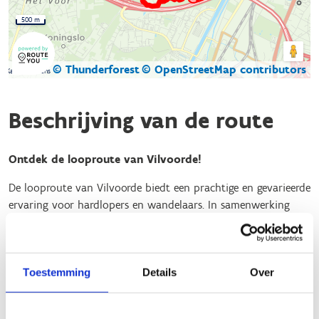
500 m
© Thunderforest
© OpenStreetMap contributors
Kaartgegevens
Beschrijving van de route
Ontdek de looproute van Vilvoorde!
De looproute van Vilvoorde biedt een prachtige en gevarieerde
ervaring voor hardlopers en wandelaars. In samenwerking
met de Vilvoordse atletiekclubs werden drie routes
uitgestippeld in het sportstadion, park Drie Fonteinen en het
Tangebeekbos.
Toestemming
Details
Over
Zowel starters als geoefende lopers kunnen op eigen niveau
joggen over de verschillende afstanden. De groene lus
bedraagt 1,5 km, de blauwe 4 km en de rode 9,1 km. Er staan