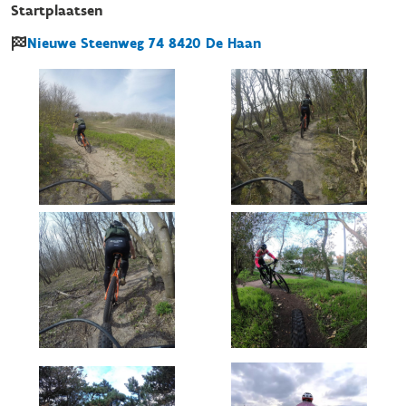
Startplaatsen
Nieuwe Steenweg
74
8420
De Haan