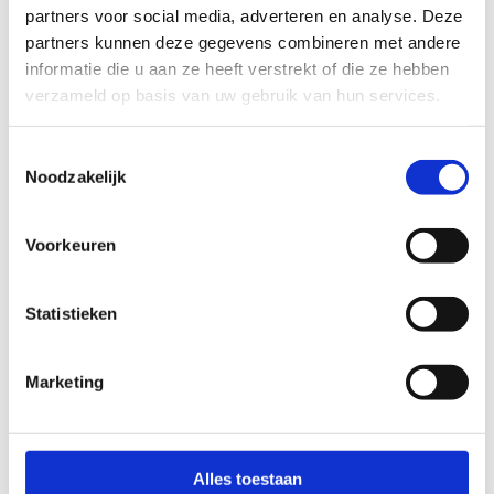
FYSIEKE INSPANNING
partners voor social media, adverteren en analyse. Deze
partners kunnen deze gegevens combineren met andere
informatie die u aan ze heeft verstrekt of die ze hebben
licht
zwaar
verzameld op basis van uw gebruik van hun services.
TECHNISCHE MOEILIJKHEIDSGRAAD
Toestemmingsselectie
Noodzakelijk
makkelijk
moeilijk
Voorkeuren
BEWEGWIJZERING
TIP:
ontbrekende signalisatie kan je melden via het
Statistieken
Routemeldpunt
Marketing
slecht
goed
STAAT VAN PARCOURS(ONDERGROND, BEGROEIING, ONDERHOUD)
Alles toestaan