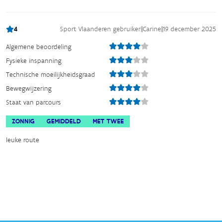
4
Sport Vlaanderen gebruiker
||
Carine
||
19 december 2025
Algemene beoordeling
Fysieke inspanning
Technische moeilijkheidsgraad
Bewegwijzering
Staat van parcours
ZONNIG
GEMIDDELD
MET TWEE
leuke route