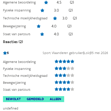
4.5
(
2
)
Algemene beoordeling
3.0
(
2
)
Fysieke inspanning
3.0
(
2
)
Technische moeilijkheidsgraad
4.0
(
2
)
Bewegwijzering
4.0
(
2
)
Staat van parcours
Reacties (
2
)
5
Sport Vlaanderen gebruiker
||
Loïc
||
15 mei 2026
Algemene beoordeling
Fysieke inspanning
Technische moeilijkheidsgraad
Bewegwijzering
Staat van parcours
BEWOLKT
GEMIDDELD
ALLEEN
undefined