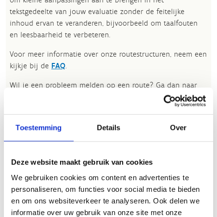
tekstgedeelte van jouw evaluatie zonder de feitelijke
inhoud ervan te veranderen, bijvoorbeeld om taalfouten
en leesbaarheid te verbeteren.​
Voor meer informatie over onze routestructuren, neem een
kijkje bij de
FAQ
.
Wil je een probleem melden op een route? Ga dan naar
het
Routemeldpunt
.
Heb je een vraag, contacteer ons via
sportievevrijetijd@sport.vlaanderen
.​
Toestemming
Details
Over
Deze website maakt gebruik van cookies
ALGEMENE BEOORDELING *
We gebruiken cookies om content en advertenties te
personaliseren, om functies voor social media te bieden
slecht
goed
en om ons websiteverkeer te analyseren. Ook delen we
informatie over uw gebruik van onze site met onze