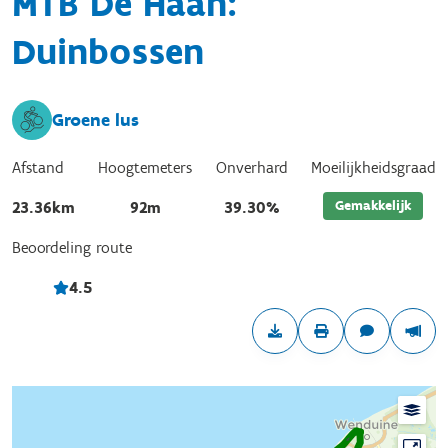
MTB De Haan:
Duinbossen
Groene lus
Afstand
Hoogtemeters
Onverhard
Moeilijkheidsgraad
Gemakkelijk
23.36km
92m
39.30%
Beoordeling route
4.5