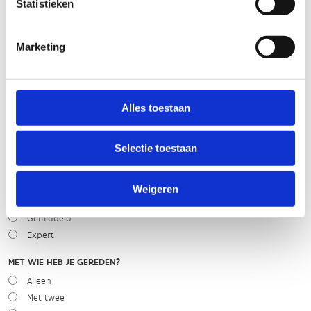
Statistieken
slecht
goed
Marketing
WEER
Droog
Zonnig
Alles toestaan
Bewolkt
Regen
Selectie toestaan
Winters
NIVEAU
Weigeren
Beginner
Gemiddeld
Expert
MET WIE HEB JE GEREDEN?
Alleen
Met twee