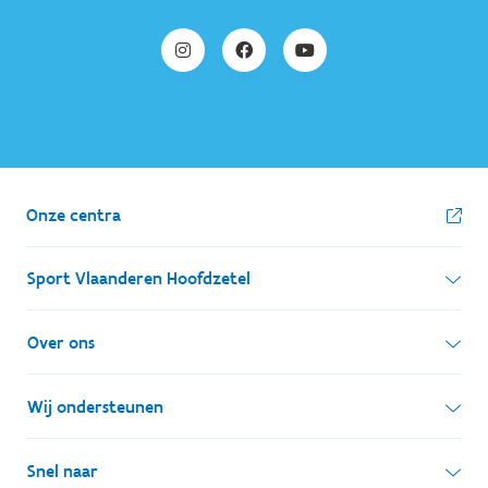
Onze centra
Sport Vlaanderen Hoofdzetel
Simon Bolivarlaan 17
Over ons
1000 Brussel
Wie zijn we, wat doen we
Wij ondersteunen
Ondernemingsnummer: BE 0248.142.826
Onze centra
Postadres
Lokale besturen
Snel naar
Onze sportkampen