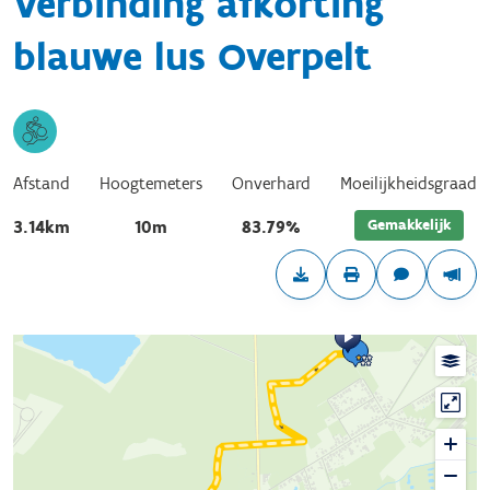
Verbinding afkorting
blauwe lus Overpelt
Afstand
Hoogtemeters
Onverhard
Moeilijkheidsgraad
Gemakkelijk
3.14km
10m
83.79%