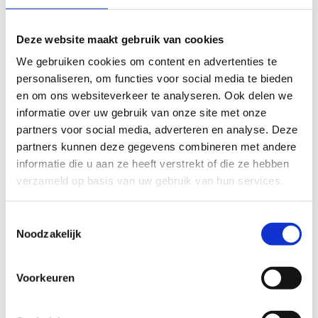
FYSIEKE INSPANNING
Deze website maakt gebruik van cookies
licht
zwaar
We gebruiken cookies om content en advertenties te
personaliseren, om functies voor social media te bieden
TECHNISCHE MOEILIJKHEIDSGRAAD
en om ons websiteverkeer te analyseren. Ook delen we
informatie over uw gebruik van onze site met onze
partners voor social media, adverteren en analyse. Deze
makkelijk
moeilijk
partners kunnen deze gegevens combineren met andere
informatie die u aan ze heeft verstrekt of die ze hebben
BEWEGWIJZERING
verzameld op basis van uw gebruik van hun services.
TIP:
ontbrekende signalisatie kan je melden via het
Routemeldpunt
Toestemmingsselectie
Noodzakelijk
slecht
goed
Voorkeuren
STAAT VAN PARCOURS(ONDERGROND, BEGROEIING, ONDERHOUD)