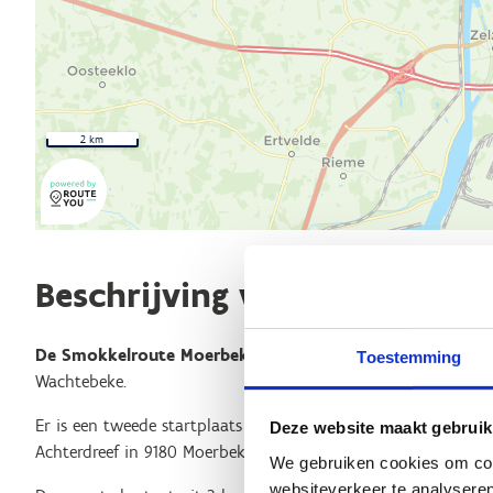
2 km
Beschrijving van de route
De Smokkelroute Moerbeke-Wachtebeke
start aan B&B De
Toestemming
Wachtebeke.
Er is een tweede startplaats voorzien aan de ruiterterreinen
Deze website maakt gebruik
Achterdreef in 9180 Moerbeke-Waas, van waaruit ook een inrij
We gebruiken cookies om cont
websiteverkeer te analyseren