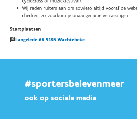
cyclocross of muziekfestival).
Wij raden ruiters aan om sowieso altijd vooraf de web
checken, zo voorkom je onaangename verrassingen.
Startplaatsen
Langelede
66
9185
Wachtebeke
#sportersbelevenmeer
ook op sociale media