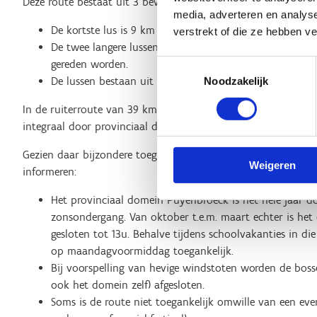
Deze route bestaat uit 3 bewegwijzerde lussen.
media, adverteren en analys
De kortste lus is 9 km en enkel toegankelijk voor ruiter
verstrekt of die ze hebben v
De twee langere lussen van 26 km en van 39 km kunnen
gereden worden.
Toestemmingsselectie
De lussen bestaan uit respectievelijk 74%, 65% en 60%
Noodzakelijk
In de ruiterroute van 39 km zit ook een lus met natuurlijke 
integraal door provinciaal domein Puyenbroeck in Wachtebe
Gezien daar bijzondere toegangsregels gelden willen we de r
Weigeren
informeren:
Het provinciaal domein Puyenbroeck is het hele jaar 
zonsondergang. Van oktober t.e.m. maart echter is 
gesloten tot 13u. Behalve tijdens schoolvakanties in di
op maandagvoormiddag toegankelijk.
Bij voorspelling van hevige windstoten worden de bosse
ook het domein zelf) afgesloten.
Soms is de route niet toegankelijk omwille van een eve