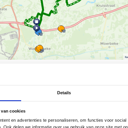
Ka
 Minnetuin: Langelede 66, 9185
Details
 van de LRV Moerbeke,
 van cookies
route van 3,4 km vertrekt.
ent en advertenties te personaliseren, om functies voor social
. Ook delen we informatie over uw gebruik van onze site met on