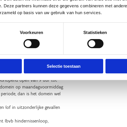
e. Deze partners kunnen deze gegevens combineren met andere i
s.
erzameld op basis van uw gebruik van hun services.
 zowel door ruiters als menners
 onverharde paden.
Voorkeuren
Statistieken
hindernissen van ca. 7 km die
ke loopt.
uiters en menners vooraf goed
Selectie toestaan
doorlopend open van 9 uur tot
het domein op maandagvoormiddag
e periode, dan is het domein wel
n (of in uitzonderlijke gevallen
nt (bvb hindernissenloop,