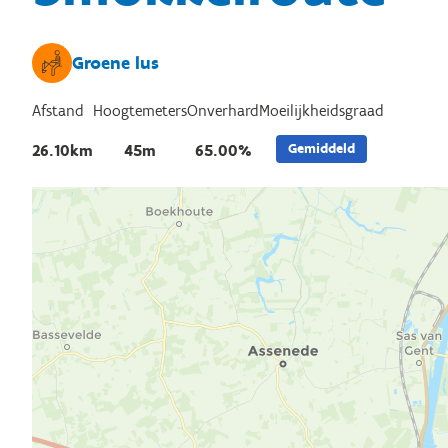
Groene lus
Afstand
Hoogtemeters
Onverhard
Moeilijkheidsgraad
Gemiddeld
26.10km
45m
65.00%