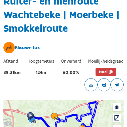
Ruiter- en menroute
Wachtebeke | Moerbeke |
Smokkelroute
Blauwe lus
Afstand
Hoogtemeters
Onverhard
Moeilijkheidsgraad
Moeilijk
39.31km
124m
60.00%