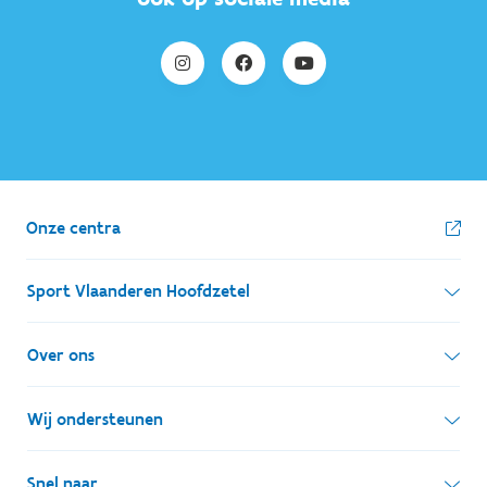
Onze centra
Sport Vlaanderen Hoofdzetel
Simon Bolivarlaan 17
Over ons
1000 Brussel
Wie zijn we, wat doen we
Wij ondersteunen
Ondernemingsnummer: BE 0248.142.826
Onze centra
Postadres
Lokale besturen
Snel naar