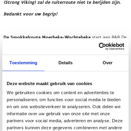
(Strong Viking) zal de ruiterroute niet te berijden zijn.
Bedankt voor uw begrip!
De Smokkelroute Moerbeke-Wachtebeke
start aan B&B De
Minnetuin: Langelede 66, 9185 Wachtebeke.
Er is een tweede startplaats voorzien aan de ruiterterreinen
Toestemming
Details
Over
van de LRV Moerbeke, Achterdreef in 9180 Moerbeke-Waas,
van waaruit ook een inrijroute van 3,4 km vertrekt.
Deze route bestaat uit 3 bewegwijzerde lussen.
Deze website maakt gebruik van cookies
We gebruiken cookies om content en advertenties te
De kortste lus is 9 km en enkel toegankelijk voor ruiters.
personaliseren, om functies voor social media te bieden
De twee langere lussen van 26 km en van 39 km kunnen
en om ons websiteverkeer te analyseren. Ook delen we
zowel door ruiters als menners gereden worden.
informatie over uw gebruik van onze site met onze
De lussen bestaan uit respectievelijk 74%, 65% en 60%
partners voor social media, adverteren en analyse. Deze
onverharde paden.
partners kunnen deze gegevens combineren met andere