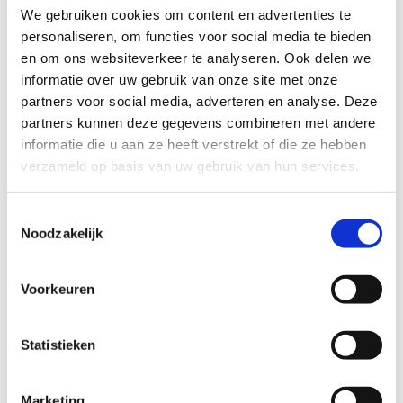
van adembenemende landschappen.
We gebruiken cookies om content en advertenties te
personaliseren, om functies voor social media te bieden
De Ros Balatumroute
begint bij brasserie 't Stationneke,
en om ons websiteverkeer te analyseren. Ook delen we
gelegen aan de Spoorstraat 1 in Baardegem, waar menners
informatie over uw gebruik van onze site met onze
voldoende parkeergelegenheid vinden. Een tweede startpunt is
partners voor social media, adverteren en analyse. Deze
beschikbaar bij café Stinne, gevestigd aan de Putstraat 116 in
partners kunnen deze gegevens combineren met andere
Meldert.
informatie die u aan ze heeft verstrekt of die ze hebben
Deze route is opgedeeld in drie duidelijk bewegwijzerde lussen.
verzameld op basis van uw gebruik van hun services.
De kortste lus, met een lengte van 12 km, is exclusief voor
ruiters. De twee langere lussen, van 18,5 km en 28 km, zijn
Toestemmingsselectie
zowel geschikt voor ruiters als menners. Deze routes bestaan
Noodzakelijk
voor respectievelijk 59%, 59% en 64% uit onverharde paden.
Alle lussen bevinden zich voornamelijk in de groene oase van
Voorkeuren
Aalst, te midden van de betoverende Faluintjesstreek.
Statistieken
Startplaatsen
Spoorstraat
1
9310
Aalst
Marketing