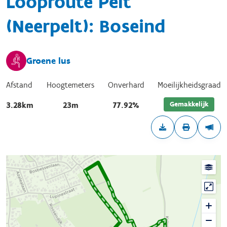
Looproute Pelt
(Neerpelt): Boseind
Groene lus
Afstand
Hoogtemeters
Onverhard
Moeilijkheidsgraad
Gemakkelijk
3.28km
23m
77.92%