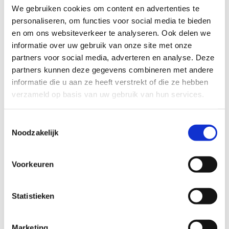
uitgebreide loopervaring kun je deze lus combineren met de
We gebruiken cookies om content en advertenties te
rode lus van 4,8 km en/of de paarse lus van 7,1 km.
personaliseren, om functies voor social media te bieden
en om ons websiteverkeer te analyseren. Ook delen we
Kenmerken van de groene lus:
informatie over uw gebruik van onze site met onze
Goed beloopbaar
tijdens nattere perioden
partners voor social media, adverteren en analyse. Deze
partners kunnen deze gegevens combineren met andere
Geen verlichting
aanwezig
informatie die u aan ze heeft verstrekt of die ze hebben
verzameld op basis van uw gebruik van hun services.
Relatief gemakkelijk
door de zanderige ondergrond en
slechts 23 hoogtemeters
Toestemmingsselectie
84% onverharde paden
Noodzakelijk
Verken de natuurlijke schoonheid van het bos en geniet van
de rust en sereniteit die deze prachtige looproute te bieden
Voorkeuren
heeft!
Statistieken
Startplaatsen
Sparrenlaan
28
3910
Pelt
Marketing