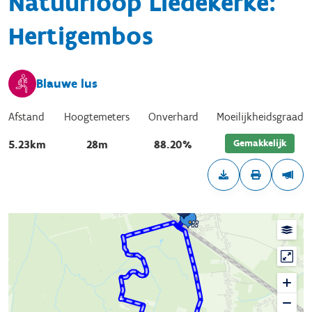
Natuurloop Liedekerke:
Hertigembos
Blauwe lus
Afstand
Hoogtemeters
Onverhard
Moeilijkheidsgraad
Gemakkelijk
5.23km
28m
88.20%