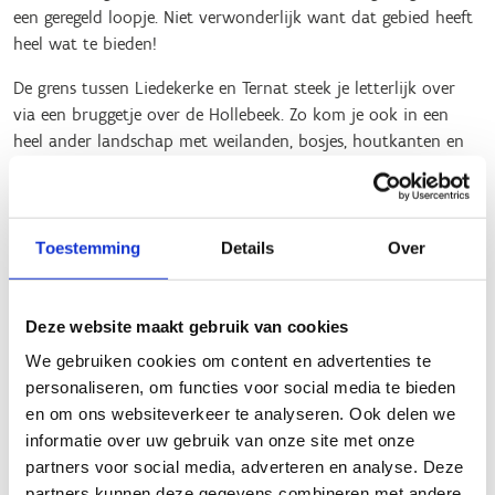
een geregeld loopje. Niet verwonderlijk want dat gebied heeft
heel wat te bieden!
De grens tussen Liedekerke en Ternat steek je letterlijk over
via een bruggetje over de Hollebeek. Zo kom je ook in een
heel ander landschap met weilanden, bosjes, houtkanten en
oude knotbomen. Met een beetje geluk kruis je hier wel een
ree of zie je een van de talrijke roofvogels cirkelen boven de
boomtoppen.
Toestemming
Details
Over
De paden zijn hier minder verhard zodat je bij nat weer wel
wat vaker door een plas of modderstrookje moet. De
beloning is er echter zeker en vast. Het rustige landschap is
Deze website maakt gebruik van cookies
een streling voor het oog en naargelang het seizoen of het
We gebruiken cookies om content en advertenties te
weer blijft dit verrassen. Tussen deze diverse percelen door
personaliseren, om functies voor social media te bieden
loop je stilaan terug in de richting van het Liedekerkebos.
en om ons websiteverkeer te analyseren. Ook delen we
De route van Hertigembos doorkruist een gebied waar het
informatie over uw gebruik van onze site met onze
Agentschap voor Natuur en Bos nog volop extra gronden
partners voor social media, adverteren en analyse. Deze
aankoopt om verder in te richten. Zo zul je merken dat er
partners kunnen deze gegevens combineren met andere