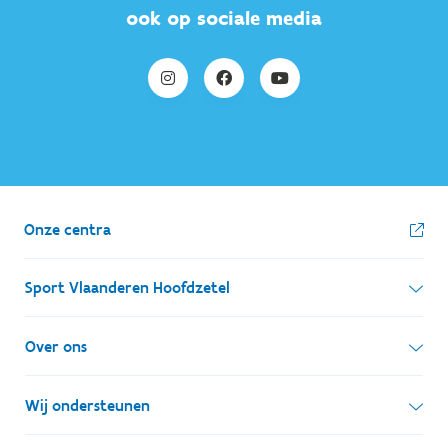
ook op sociale media
Onze centra
Sport Vlaanderen Hoofdzetel
Simon Bolivarlaan 17
Over ons
1000 Brussel
Wie zijn we, wat doen we
Wij ondersteunen
Ondernemingsnummer: BE 0248.142.826
Onze centra