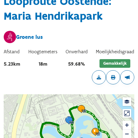
Looproute Oostende:
Maria Hendrikapark
Groene lus
Afstand
Hoogtemeters
Onverhard
Moeilijkheidsgraad
Gemakkelijk
5.23km
18m
59.68%