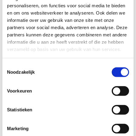
personaliseren, om functies voor social media te bieden
Startplaatsen
en om ons websiteverkeer te analyseren. Ook delen we
Platanendreef
1-2
8400
Oostende
informatie over uw gebruik van onze site met onze
partners voor social media, adverteren en analyse. Deze
partners kunnen deze gegevens combineren met andere
informatie die u aan ze heeft verstrekt of die ze hebben
verzameld op basis van uw gebruik van hun services.
Toestemmingsselectie
Noodzakelijk
Voorkeuren
Statistieken
Marketing