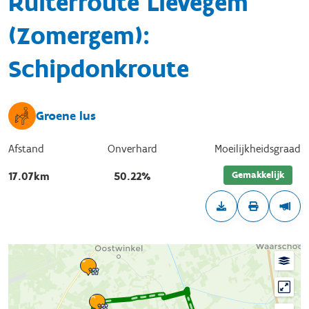
Ruiterroute Lievegem
(Zomergem):
Schipdonkroute
Groene lus
Afstand
Onverhard
Moeilijkheidsgraad
Gemakkelijk
17.07km
50.22%