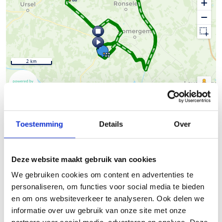
2 km
© Thunderforest
© OpenStreetMap contributors
Kaartgegevens
Toestemming
Details
Over
Beschrijving van de route
De manege ‘Den Draver’ is het vertrekpunt van de
ruiter- en
Deze website maakt gebruik van cookies
menroute ‘Schipdonk’
. Ook via manege Equifun, net over
We gebruiken cookies om content en advertenties te
de grens in Adegem, heb je een korte inrijroute naar de
personaliseren, om functies voor social media te bieden
Schipdonkroute. Beide maneges beschikken over de nodige
en om ons websiteverkeer te analyseren. Ook delen we
faciliteiten voor paard en ruiter.
informatie over uw gebruik van onze site met onze