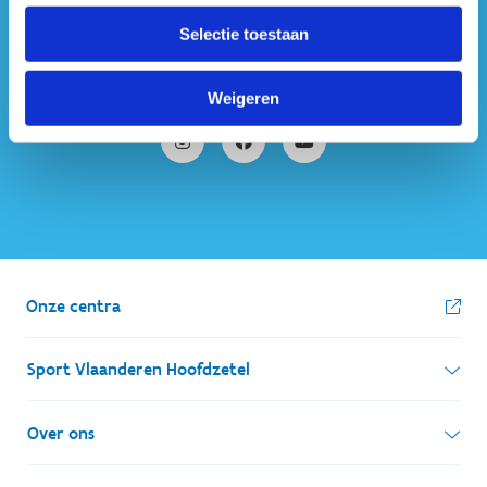
#sportersbelevenmeer
Selectie toestaan
ook op sociale media
Weigeren
Onze centra
Sport Vlaanderen Hoofdzetel
Simon Bolivarlaan 17
Over ons
1000 Brussel