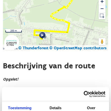
200 m
© Thunderforest
© OpenStreetMap contributors
Kaartgegevens
Beschrijving van de route
Opgelet!
Elia voert momenteel werken uit aan de hoogspanning
op de blauwe lus. Hierdoor zal deze lus de komende
maanden niet toegankelijk zijn.
Toestemming
Details
Over
Zin om toch sportief te bewegen in het Schoonbeekbos?