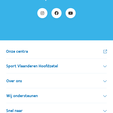
Onze centra
Sport Vlaanderen Hoofdzetel
Simon Bolivarlaan 17
Over ons
1000 Brussel
Wie zijn we, wat doen we
Wij ondersteunen
Ondernemingsnummer: BE 0248.142.826
Onze centra
Postadres
Lokale besturen
Snel naar