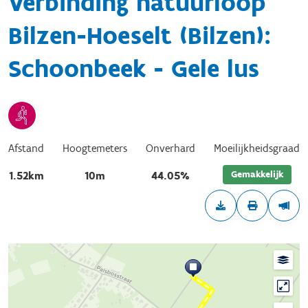
Verbinding natuurloop
Bilzen-Hoeselt (Bilzen):
Schoonbeek - Gele lus
Afstand
Hoogtemeters
Onverhard
Moeilijkheidsgraad
Gemakkelijk
1.52km
10m
44.05%