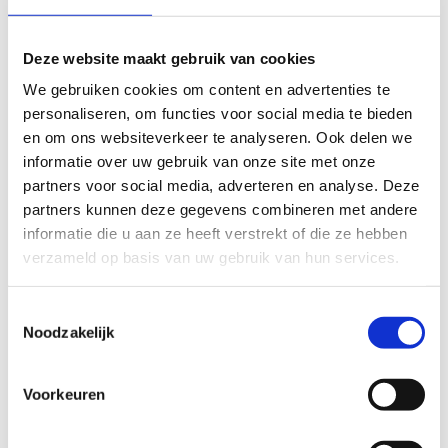
Dan kan je altijd terecht op de groene lus van de
natuurloop.
Deze website maakt gebruik van cookies
De werken zullen vermoedelijk duren tot na de zomer.
We gebruiken cookies om content en advertenties te
personaliseren, om functies voor social media te bieden
en om ons websiteverkeer te analyseren. Ook delen we
informatie over uw gebruik van onze site met onze
De natuurloop van
Schoonbeek
bestaat uit twee lussen.
partners voor social media, adverteren en analyse. Deze
Na een inloopstukje van ongeveer 1,5 km vanaf de startplaats
partners kunnen deze gegevens combineren met andere
aan de sporthal (naast de kerk) in Schoonbeek kun je kiezen
informatie die u aan ze heeft verstrekt of die ze hebben
tussen de korte groene lus van 3,4 km en de lange blauwe lus
verzameld op basis van uw gebruik van hun services.
van 6 km.
Toestemmingsselectie
Het bosgebied van Schoonbeek is ongeveer 200 hectare groot
Noodzakelijk
en bevindt zich in het noordelijk stuk van Bilzen op de grens
met Diepenbeek en Genk.
Voorkeuren
Startplaatsen