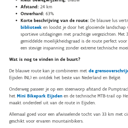
Afstand:
24 km
Onverhard:
63%
Korte beschrijving van de route:
De blauwe lus vertr
biblioteek
en loodst je door het glooiende landschap 
sportieve uitdagingen met prachtige vergezichten. Met
gemiddelde moeilijkheidsgraad is de route perfect vo
een stevige inspanning zonder extreme technische moei
Wat is nog te vinden in de buurt?
De blauwe route kan je combineren met
de grensoverschri
Eijsden (NL) en ontdek het beste van Nederland en België.
Onderweg passeer je op een steenworp afstand de Pumptrack 
het
Mini Bikepark Eijsden
en de technische MTB-trail op Het 
maakt onderdeel uit van de route in Eijsden.
Allemaal goed voor een afwisselende tocht van 33 km met c
geschikt voor ervaren mountainbikers.