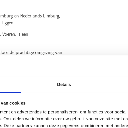
Limburg en Nederlands Limburg,
 liggen
 Voeren, is een
 door de prachtige omgeving van
 wordt beschouwd als een
evat een totale klim van 199
Details
 langs het pad leiden.
venvoeren.
 van cookies
ent en advertenties te personaliseren, om functies voor social
. Ook delen we informatie over uw gebruik van onze site met on
e. Deze partners kunnen deze gegevens combineren met andere i