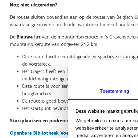
Nog niet uitgereden?
De routes sluiten bovendien aan op de routes van Belgisch 
waardoor grensoverschrijdende avonturen binnen handbereik
De
Blauwe lus
van de mountainbikeroute in 's Gravenvoeren,
mountainbikeroute van ongeveer 24,2 km.
Deze route biedt een uitdagende en sportieve ervaring
de Voerstreek.
Het traject heeft een hoogteverschil van 334 meter en
middelmatig uitdagende route.
Deze route is voor een groot deel onverhard (72%) en b
Toestemming
hoogtemeters.
De route is goed bewegwijzerd met blauwe pijlen die je
Het startpunt bevindt zich op de Berneauweg in 's Gra
Deze website maakt gebruik
Startplaatsen en parkeren
We gebruiken cookies om cont
websiteverkeer te analyseren
Openbare Bibliotheek Voeren
media, adverteren en analys