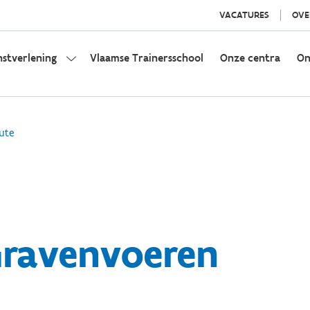
VACATURES
OVE
nstverlening
Vlaamse Trainersschool
Onze centra
On
ute
Gravenvoeren