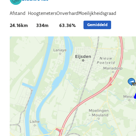
Afstand
Hoogtemeters
Onverhard
Moeilijkheidsgraad
Gemiddeld
24.16km
334m
63.36%