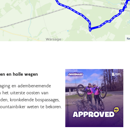
Ka
sen en holle wegen
tdaging en adembenemende
n het uiterste oosten van
den, kronkelende bospassages,
mountainbiker weten te bekoren.