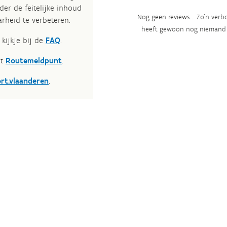
der de feitelijke inhoud
Nog geen reviews... Zo’n verbo
rheid te verbeteren.​
heeft gewoon nog niemand 
kijkje bij de
FAQ
.
et
Routemeldpunt
.
ort.vlaanderen
.​