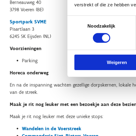
Berneauweg 40
verstrekt of die ze hebben v
3798 Voeren (BE)
Toestemmingsselectie
Sportpark SVME
Noodzakelijk
Pisartlaan 3
6245 SK Eijsden (NL)
Voorzieningen
Parking
Weigeren
Horeca onderweg
En na de inspanning wachten gezellige dorpskernen, lokale ho
van de streek.
Maak je rit nog leuker met een bezoekje aan deze bezi
Maak je rit nog leuker met deze unieke stops:
Wandelen in de Voerstreek
Commanderie Sint-Pieters-Voeren