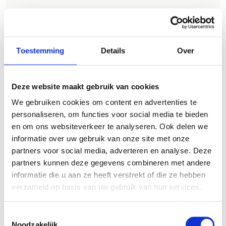
Heb je een vraag, contacteer ons via
sportievevrijetijd@sport.vlaanderen
.​
Toestemming
Details
Over
ALGEMENE BEOORDELING *
Deze website maakt gebruik van cookies
slecht
goed
We gebruiken cookies om content en advertenties te
personaliseren, om functies voor social media te bieden
FYSIEKE INSPANNING
en om ons websiteverkeer te analyseren. Ook delen we
informatie over uw gebruik van onze site met onze
partners voor social media, adverteren en analyse. Deze
licht
zwaar
partners kunnen deze gegevens combineren met andere
informatie die u aan ze heeft verstrekt of die ze hebben
TECHNISCHE MOEILIJKHEIDSGRAAD
verzameld op basis van uw gebruik van hun services.
Toestemmingsselectie
makkelijk
moeilijk
Noodzakelijk