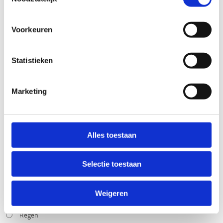
BEWEGWIJZERING
TIP:
ontbrekende signalisatie kan je melden via het
Voorkeuren
Routemeldpunt
Statistieken
slecht
goed
Marketing
STAAT VAN PARCOURS(ONDERGROND, BEGROEIING, ONDERHOUD)
slecht
goed
Alles toestaan
Selectie toestaan
WEER
Droog
Zonnig
Weigeren
Bewolkt
Regen