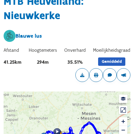
MTB Heuvelland:
Nieuwkerke
Blauwe lus
Afstand
Hoogtemeters
Onverhard
Moeilijkheidsgraad
Gemiddeld
41.25km
294m
35.51%