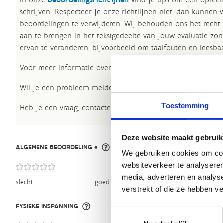
schrijven. Respecteer je onze richtlijnen niet, dan kunnen 
beoordelingen te verwijderen. Wij behouden ons het recht
aan te brengen in het tekstgedeelte van jouw evaluatie zon
ervan te veranderen, bijvoorbeeld om taalfouten en leesbaa
Voor meer informatie over onze routestructuren, neem een 
Wil je een probleem melden op een route? Ga dan naar h
Toestemming
Heb je een vraag, contacteer ons via
sportievevrijetijd@sp
Deze website maakt gebruik
ALGEMENE BEOORDELING *
We gebruiken cookies om cont
websiteverkeer te analyseren
media, adverteren en analys
slecht
goed
verstrekt of die ze hebben v
FYSIEKE INSPANNING
Toestemmingsselectie