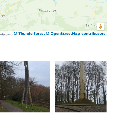
© Thunderforest
© OpenStreetMap contributors
artgegevens