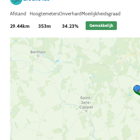
Afstand
Hoogtemeters
Onverhard
Moeilijkheidsgraad
Gemakkelijk
29.44km
353m
34.23%