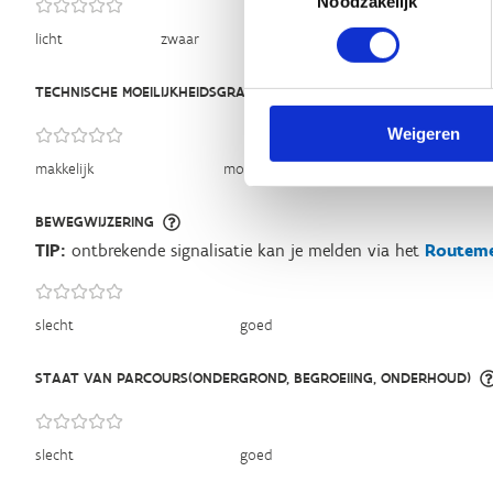
Noodzakelijk
licht
zwaar
TECHNISCHE MOEILIJKHEIDSGRAAD
Weigeren
makkelijk
moeilijk
BEWEGWIJZERING
TIP:
ontbrekende signalisatie kan je melden via het
Routeme
slecht
goed
STAAT VAN PARCOURS(ONDERGROND, BEGROEIING, ONDERHOUD)
slecht
goed