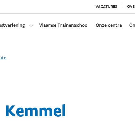
VACATURES
OVE
nstverlening
Vlaamse Trainersschool
Onze centra
On
ute
: Kemmel