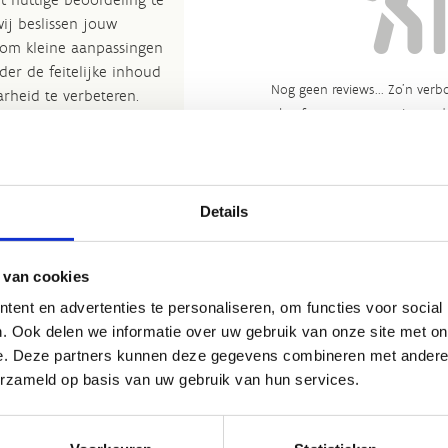
wij beslissen jouw
 om kleine aanpassingen
der de feitelijke inhoud
Nog geen reviews... Zo’n verbo
rheid te verbeteren.​
heeft gewoon nog niemand 
kijkje bij de
FAQ
.
et
Routemeldpunt
.
Details
ort.vlaanderen
.​
 van cookies
ent en advertenties te personaliseren, om functies voor social
. Ook delen we informatie over uw gebruik van onze site met on
e. Deze partners kunnen deze gegevens combineren met andere i
erzameld op basis van uw gebruik van hun services.